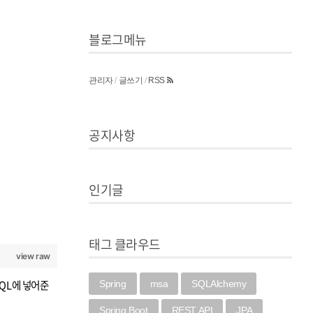
블로그메뉴
관리자
/
글쓰기
/
RSS
공지사항
인기글
태그 클라우드
view raw
SQL에 넣어준
Spring
msa
SQLAlchemy
Spring Boot
REST API
JPA