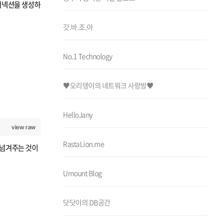
C 커넥션을 생성하
갓.바.조.아
No.1 Technology
♥오리뎅이의 네트워크 사랑방♥
HelloJany
view raw
RastaLion.me
해 넘겨주는 것이
Umount Blog
닷닷이의 DB공간