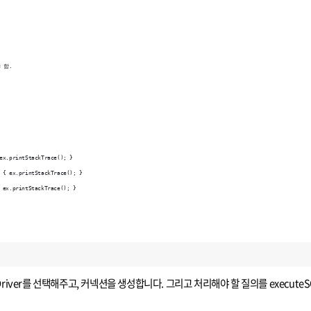
야 함.
ex.printStackTrace(); }
 { ex.printStackTrace(); }
 ex.printStackTrace(); }
river를 선택해주고, 커넥션을 생성합니다. 그리고 처리해야 할 질의를 execute