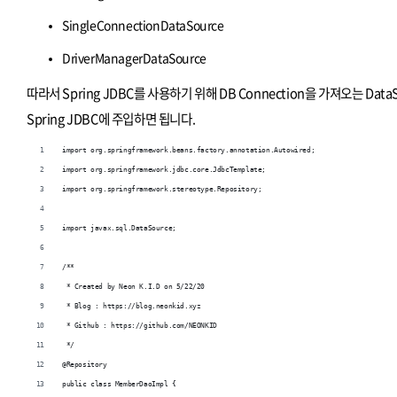
SingleConnectionDataSource
DriverManagerDataSource
따라서 Spring JDBC를 사용하기 위해 DB Connection을 가져오는 Dat
Spring JDBC에 주입하면 됩니다.
import org.springframework.beans.factory.annotation.Autowired;
import org.springframework.jdbc.core.JdbcTemplate;
import org.springframework.stereotype.Repository;
import javax.sql.DataSource;
/**
 * Created by Neon K.I.D on 5/22/20
 * Blog : https://blog.neonkid.xyz
 * Github : https://github.com/NEONKID
 */
@Repository
public class MemberDaoImpl {