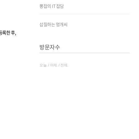
뽕잡의 IT 잡담
삽질하는 멍개씨
등록한 후,
방문자수
오늘. / 어제. / 전체.