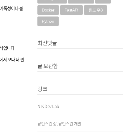
의 가독성이나 불
Docker
FastAPI
윈도우8
Python
최신댓글
방식입니다.
션에서 보다 더 편
글 보관함
링크
N.K Dev Lab
낭만스런 삶, 낭만스런 개발