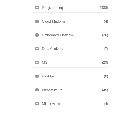
Programming
(138)
Cloud Platform
(4)
Embedded Platform
(26)
Data Analysis
(7)
MS
(29)
DevOps
(8)
Infrastructure
(45)
Middleware
(4)