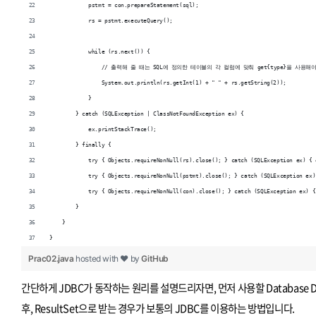
            pstmt = con.prepareStatement(sql);
            rs = pstmt.executeQuery();
            while (rs.next()) {
                // 출력해 줄 때는 SQL에 정의한 테이블의 각 컬럼에 맞춰 get{type}을 사용해
                System.out.println(rs.getInt(1) + " " + rs.getString(2));
            }
        } catch (SQLException | ClassNotFoundException ex) {
            ex.printStackTrace();
        } finally {
            try { Objects.requireNonNull(rs).close(); } catch (SQLException ex) { 
            try { Objects.requireNonNull(pstmt).close(); } catch (SQLException ex)
            try { Objects.requireNonNull(con).close(); } catch (SQLException ex) {
        }
    }
}
Prac02.java
hosted with ❤ by
GitHub
간단하게 JDBC가 동작하는 원리를 설명드리자면, 먼저 사용할 Database D
후, ResultSet으로 받는 경우가 보통의 JDBC를 이용하는 방법입니다.