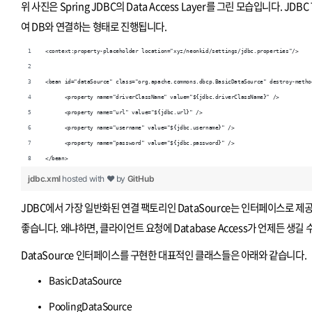
위 사진은 Spring JDBC의 Data Access Layer를 그린 모습입니다. J
여 DB와 연결하는 형태로 진행됩니다.
<context:property-placeholder location="xyz/neonkid/settings/jdbc.properties"/>
<bean id="dataSource" class="org.apache.commons.dbcp.BasicDataSource" destroy-metho
      <property name="driverClassName" value="${jdbc.driverClassName}" />
      <property name="url" value="${jdbc.url}" />
      <property name="username" value="${jdbc.username}" />
      <property name="password" value="${jdbc.password}" />
</bean>
jdbc.xml
hosted with ❤ by
GitHub
JDBC에서 가장 일반화된 연결 팩토리인 DataSource는 인터페이스로 제공
좋습니다. 왜냐하면, 클라이언트 요청에 Database Access가 언제든 생길
DataSource 인터페이스를 구현한 대표적인 클래스들은 아래와 같습니다.
BasicDataSource
PoolingDataSource