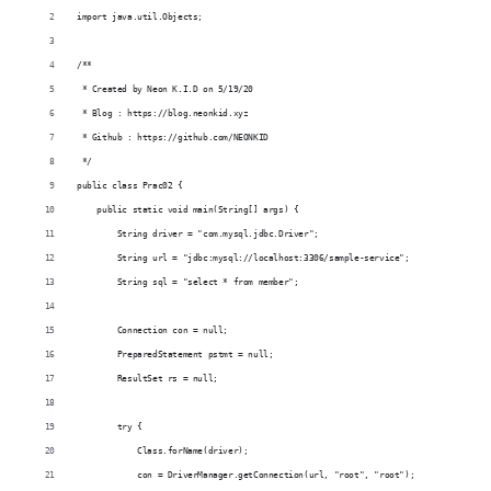
import java.util.Objects;
/**
 * Created by Neon K.I.D on 5/19/20
 * Blog : https://blog.neonkid.xyz
 * Github : https://github.com/NEONKID
 */
public class Prac02 {
    public static void main(String[] args) {
        String driver = "com.mysql.jdbc.Driver";
        String url = "jdbc:mysql://localhost:3306/sample-service";
        String sql = "select * from member";
        Connection con = null;
        PreparedStatement pstmt = null;
        ResultSet rs = null;
        try {
            Class.forName(driver);
            con = DriverManager.getConnection(url, "root", "root");