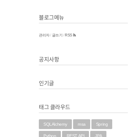
블로그메뉴
관리자
/
글쓰기
/
RSS
공지사항
인기글
태그 클라우드
SQLAlchemy
msa
Spring
Python
REST API
JPA