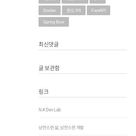
Docker
윈도우8
FastAPI
Spring Boot
최신댓글
글 보관함
링크
N.K Dev Lab
낭만스런 삶, 낭만스런 개발