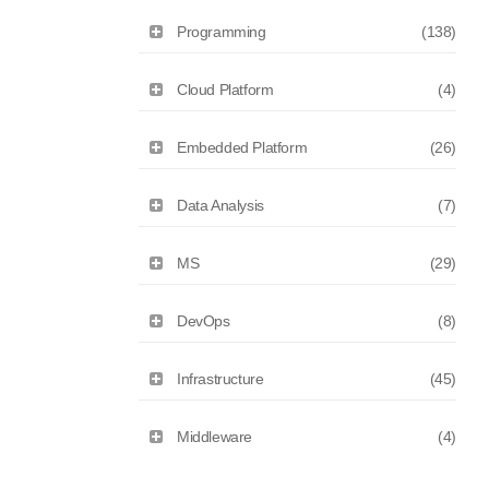
Programming
(138)
Cloud Platform
(4)
Embedded Platform
(26)
Data Analysis
(7)
MS
(29)
DevOps
(8)
Infrastructure
(45)
Middleware
(4)