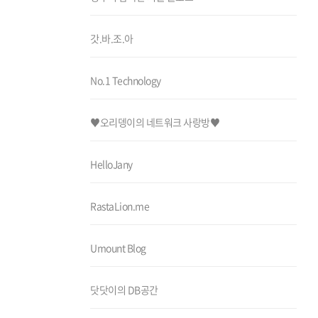
갓.바.조.아
No.1 Technology
♥오리뎅이의 네트워크 사랑방♥
HelloJany
RastaLion.me
Umount Blog
닷닷이의 DB공간