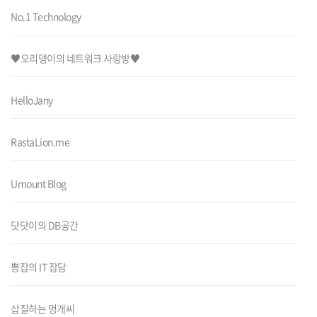
No.1 Technology
♥오리뎅이의 네트워크 사랑방♥
HelloJany
RastaLion.me
Umount Blog
닷닷이의 DB공간
뽕잡의 IT 잡담
삽질하는 멍개씨