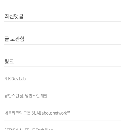
최신댓글
글 보관함
링크
N.K Dev Lab
낭만스런 삶, 낭만스런 개발
네트워크의 모든 것, All about network™
STEVEN J. LEE - IT Tech Blog