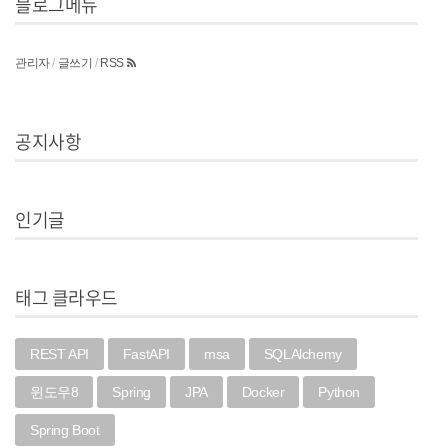
블로그메뉴
관리자
/
글쓰기
/
RSS
공지사항
인기글
태그 클라우드
REST API
FastAPI
msa
SQLAlchemy
윈도우8
Spring
JPA
Docker
Python
Spring Boot