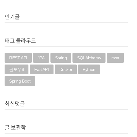
인기글
태그 클라우드
REST API
JPA
Spring
SQLAlchemy
msa
윈도우8
FastAPI
Docker
Python
Spring Boot
최신댓글
글 보관함