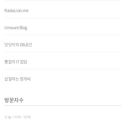
RastaLion.me
Umount Blog
닷닷이의 DB공간
뽕잡의 IT 잡담
삽질하는 멍개씨
방문자수
오늘. / 어제. / 전체.