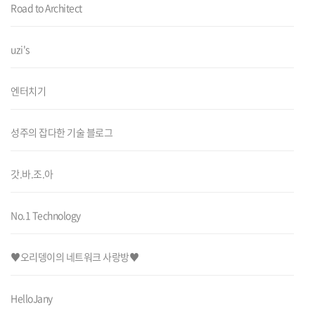
Road to Architect
uzi's
엔터치기
성주의 잡다한 기술 블로그
갓.바.조.아
No.1 Technology
♥오리뎅이의 네트워크 사랑방♥
HelloJany