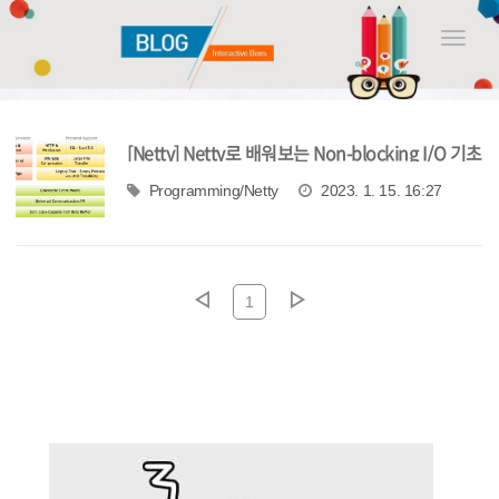
Toggle
naviga
[Netty] Netty로 배워보는 Non-blocking I/O 기초
Programming/Netty
2023. 1. 15. 16:27
1