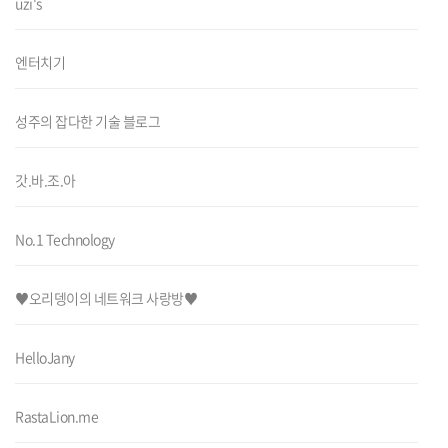
uzi's
엔터치기
성주의 잡다한 기술 블로그
갓.바.조.아
No.1 Technology
♥오리뎅이의 네트워크 사랑방♥
HelloJany
RastaLion.me