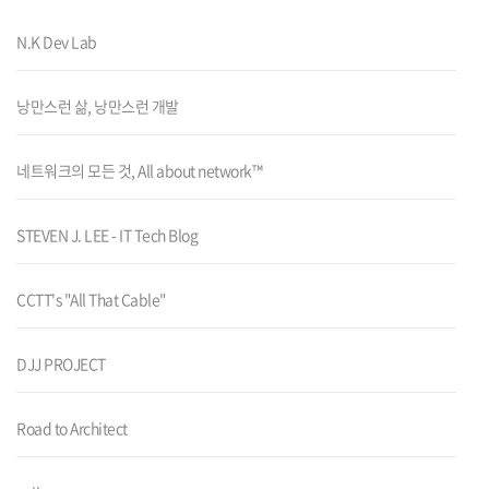
N.K Dev Lab
낭만스런 삶, 낭만스런 개발
네트워크의 모든 것, All about network™
STEVEN J. LEE - IT Tech Blog
CCTT's "All That Cable"
DJJ PROJECT
Road to Architect