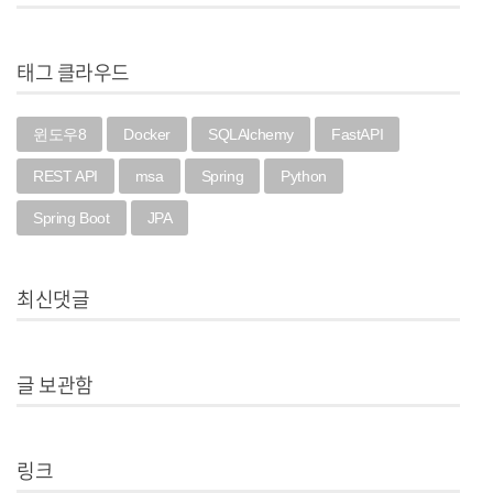
태그 클라우드
윈도우8
Docker
SQLAlchemy
FastAPI
REST API
msa
Spring
Python
Spring Boot
JPA
최신댓글
글 보관함
링크