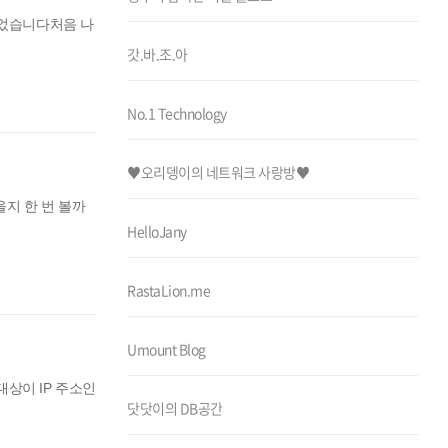
 있었습니다처음 나
갓.바.조.아
No.1 Technology
♥오리뎅이의 네트워크 사랑방♥
졌을지 한 번 볼까
HelloJany
RastaLion.me
Umount Blog
대상이 IP 주소인
닷닷이의 DB공간