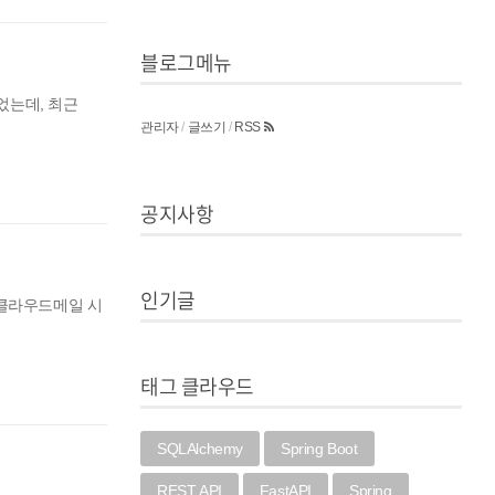
블로그메뉴
었는데, 최근
관리자
/
글쓰기
/
RSS
공지사항
인기글
어 클라우드메일 시
태그 클라우드
SQLAlchemy
Spring Boot
REST API
FastAPI
Spring