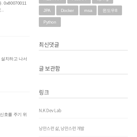
x80070011
..
JPA
Docker
msa
윈도우8
Python
최신댓글
0을 설치하고 나서
글 보관함
링크
N.K Dev Lab
부팅 신호를 주기 위
낭만스런 삶, 낭만스런 개발