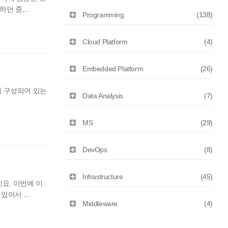
 중,...
Programming
(138)
Cloud Platform
(4)
Embedded Platform
(26)
떻게 구성되어 있는
Data Analysis
(7)
MS
(29)
DevOps
(8)
Infrastructure
(45)
네요. 이번에 이
어서 ...
Middleware
(4)