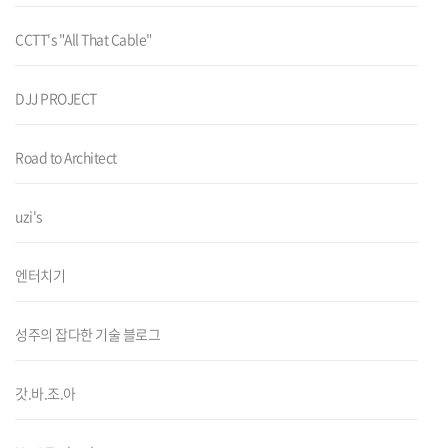
CCTT's "All That Cable"
DJJ PROJECT
Road to Architect
uzi's
엔터치기
성주의 잡다한 기술 블로그
갓.바.조.아