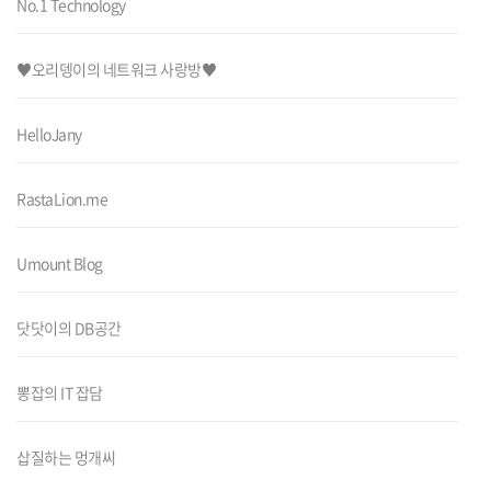
No.1 Technology
♥오리뎅이의 네트워크 사랑방♥
HelloJany
RastaLion.me
Umount Blog
닷닷이의 DB공간
뽕잡의 IT 잡담
삽질하는 멍개씨