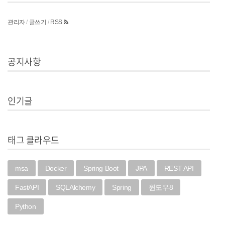
관리자
/
글쓰기
/
RSS
공지사항
인기글
태그 클라우드
msa
Docker
Spring Boot
JPA
REST API
FastAPI
SQLAlchemy
Spring
윈도우8
Python