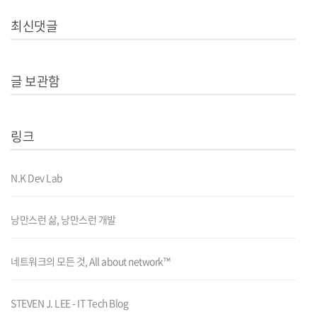
최신댓글
글 보관함
링크
N.K Dev Lab
낭만스런 삶, 낭만스런 개발
네트워크의 모든 것, All about network™
STEVEN J. LEE - IT Tech Blog