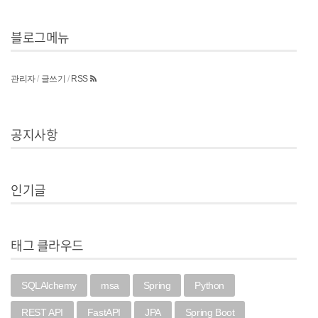
블로그메뉴
관리자
/
글쓰기
/
RSS
공지사항
인기글
태그 클라우드
SQLAlchemy
msa
Spring
Python
REST API
FastAPI
JPA
Spring Boot