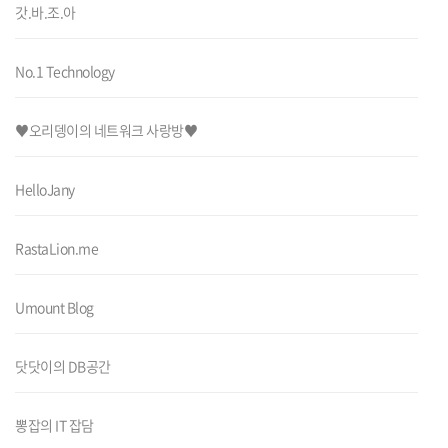
갓.바.조.아
No.1 Technology
♥오리뎅이의 네트워크 사랑방♥
HelloJany
RastaLion.me
Umount Blog
닷닷이의 DB공간
뽕잡의 IT 잡담