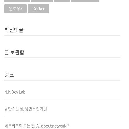
윈도우8
Docker
최신댓글
글 보관함
링크
N.K Dev Lab
낭만스런 삶, 낭만스런 개발
네트워크의 모든 것, All about network™