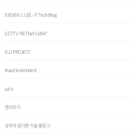
STEVEN J. LEE - IT Tech Blog
CCTT's "All That Cable"
DJJ PROJECT
Road to Architect
uzi's
엔터치기
성주의 잡다한 기술 블로그