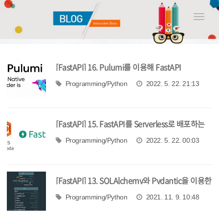
Toggle
naviga
[FastAPI] 16. Pulumi를 이용해 FastAPI
Serverless 환경 구축해보기
Programming/Python
2022. 5. 22. 21:13
[FastAPI] 15. FastAPI를 Serverless로 배포하는
방법 - Mangum
Programming/Python
2022. 5. 22. 00:03
[FastAPI] 13. SQLAlchemy와 Pydantic을 이용한
관계 데이터 매핑
Programming/Python
2021. 11. 9. 10:48