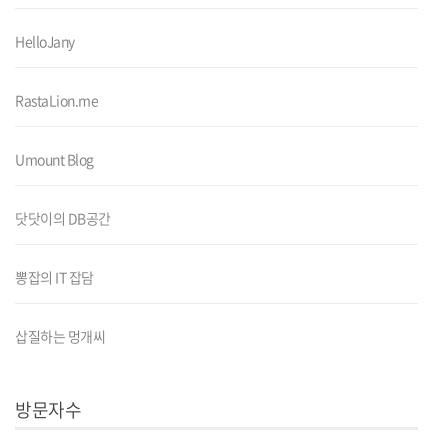
HelloJany
RastaLion.me
Umount Blog
닷닷이의 DB공간
뽕잡의 IT 잡담
삽질하는 멍개씨
방문자수