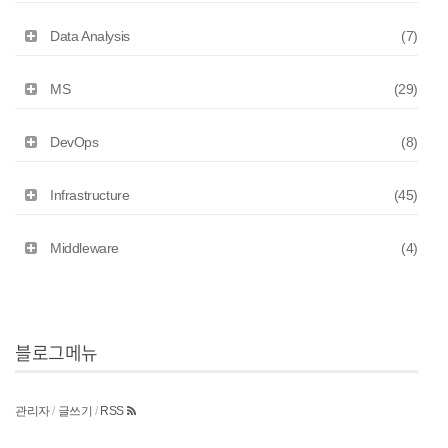
Data Analysis
(7)
MS
(29)
DevOps
(8)
Infrastructure
(45)
Middleware
(4)
블로그메뉴
관리자
/
글쓰기
/
RSS