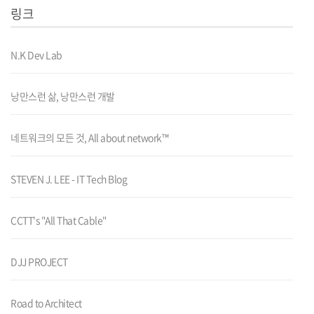
링크
N.K Dev Lab
낭만스런 삶, 낭만스런 개발
네트워크의 모든 것, All about network™
STEVEN J. LEE - IT Tech Blog
CCTT's "All That Cable"
DJJ PROJECT
Road to Architect