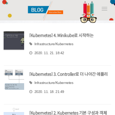
Toggle
naviga
[Kubernetes] 4. Minikube로 시작하는
kubernetes
Infrastructure/Kubernetes
2020. 11. 21. 18:42
[Kubernetes] 3. Controller로 더 나아간 애플리
케이션 배포
Infrastructure/Kubernetes
2020. 11. 18. 21:49
[Kubernetes] 2. Kubernetes 기본 구성과 객체