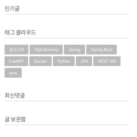
인기글
태그 클라우드
윈도우8
SQLAlchemy
Spring
Spring Boot
FastAPI
Docker
Python
JPA
REST API
msa
최신댓글
글 보관함