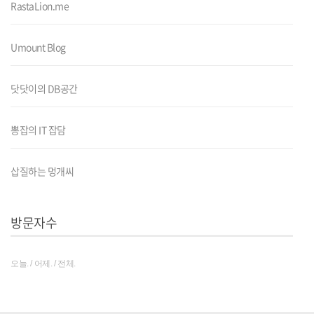
RastaLion.me
Umount Blog
닷닷이의 DB공간
뽕잡의 IT 잡담
삽질하는 멍개씨
방문자수
오늘. / 어제. / 전체.