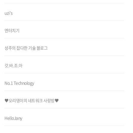
uzi's
엔터치기
성주의 잡다한 기술 블로그
갓.바.조.아
No.1 Technology
♥오리뎅이의 네트워크 사랑방♥
HelloJany