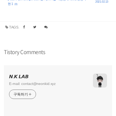
2021.02.13
현 1
(0)
TAGS.
Tistory Comments
𝙉.𝙆 𝙇𝘼𝘽
E-mail: contact@neonkid.xyz
구독하기