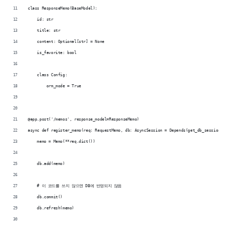
class ResponseMemo(BaseModel): 
    id: str 
    title: str 
    content: Optional[str] = None 
    is_favorite: bool 
    class Config: 
        orm_mode = True 
@app.post('/memos', response_model=ResponseMemo) 
async def register_memo(req: RequestMemo, db: AsyncSession = Depends(get_db_session))
    memo = Memo(**req.dict()) 
    db.add(memo) 
    # 이 코드를 쓰지 않으면 DB에 반영되지 않음 
    db.commit()
    db.refresh(memo)