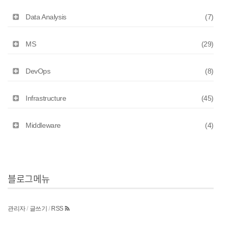
Data Analysis
(7)
MS
(29)
DevOps
(8)
Infrastructure
(45)
Middleware
(4)
블로그메뉴
관리자
/
글쓰기
/
RSS