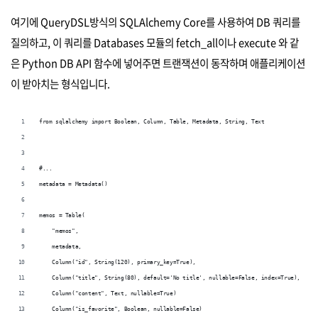
여기에 QueryDSL방식의 SQLAlchemy Core를 사용하여 DB 쿼리를
질의하고, 이 쿼리를 Databases 모듈의 fetch_all이나 execute 와 같
은 Python DB API 함수에 넣어주면 트랜잭션이 동작하며 애플리케이션
이 받아치는 형식입니다.
from sqlalchemy import Boolean, Column, Table, Metadata, String, Text
#...
metadata = Metadata()
memos = Table(
    "memos",
    metadata,
    Column("id", String(120), primary_key=True),
    Column("title", String(80), default='No title', nullable=False, index=True),
    Column("content", Text, nullable=True)
    Column("is_favorite", Boolean, nullable=False)