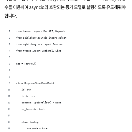
수를 이용하여 asyncio와 호환되는 동기 모델로 실행하도록 유도해줘야
합니다.
from fastapi import FastAPI, Depends 
from sqlalchemy.asyncio import select
from sqlalchemy.orm import Session
from typing import Optional, List 
app = FastAPI() 
class ResponseMemo(BaseModel): 
    id: str 
    title: str 
    content: Optional[str] = None 
    is_favorite: bool 
    class Config: 
        orm_mode = True 