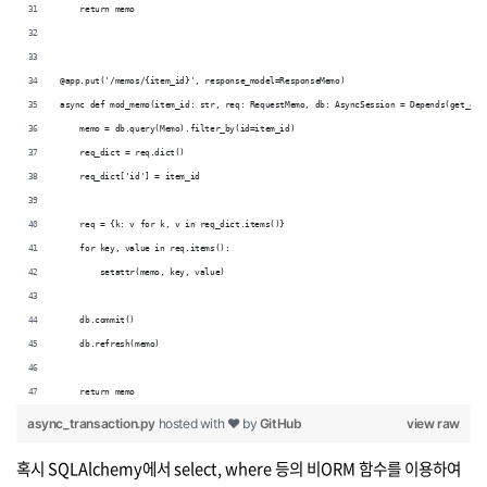
    return memo
@app.put('/memos/{item_id}', response_model=ResponseMemo) 
async def mod_memo(item_id: str, req: RequestMemo, db: AsyncSession = Depends(get_db_
    memo = db.query(Memo).filter_by(id=item_id) 
    req_dict = req.dict() 
    req_dict['id'] = item_id 
    req = {k: v for k, v in req_dict.items()} 
    for key, value in req.items(): 
        setattr(memo, key, value) 
    db.commit()
    db.refresh(memo)
    return memo
async_transaction.py
hosted with ❤ by
GitHub
view raw
혹시 SQLAlchemy에서 select, where 등의 비ORM 함수를 이용하여