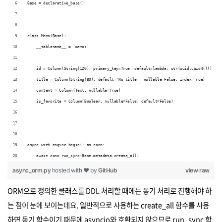
Base = declarative_base() 
class Memo(Base): 
    __tablename__ = 'memos' 
    id = Column(String(120), primary_key=True, default=lambda: str(uuid.uuid4())) 
    title = Column(String(80), default='No title', nullable=False, index=True) 
    content = Column(Text, nullable=True) 
    is_favorite = Column(Boolean, nullable=False, default=False)
async with engine.begin() as conn:
    await conn.run_sync(Base.metadata.create_all)
async_orm.py
hosted with ❤ by
GitHub
view raw
ORM으로 정의한 클래스를 DDL 처리할 때에는 동기 처리로 진행해야 하
는 점이 눈에 보이는데요. 일반적으로 사용하는 create_all 함수를 사용
하면 동기 함수이기 때문에 asyncio와 호환되지 않으므로 run_sync 함