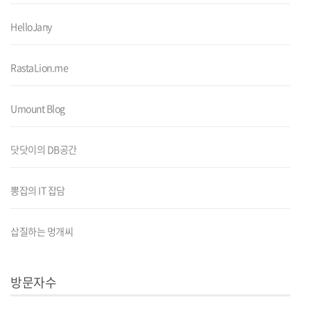
HelloJany
RastaLion.me
Umount Blog
닷닷이의 DB공간
뽕잡의 IT 잡담
삽질하는 멍개씨
방문자수