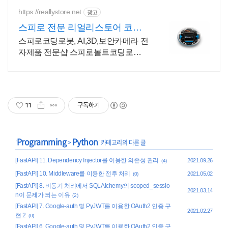
https://reallystore.net
광고
스피로 전문 리얼리스토어 코딩
교육을 쉽고 재밌게
스피로코딩로봇, AI,3D,보안카메라 전
자제품 전문샵 스피로볼트코딩로봇,
스피로볼트파워팩, 스피로미니등 스
피로 전문몰
11
구독하기
Programming
Python
'
>
' 카테고리의 다른 글
[FastAPI] 11. Dependency Injector를 이용한 의존성 관리
2021.09.26
(4)
[FastAPI] 10. Middleware를 이용한 전후 처리
2021.05.02
(0)
[FastAPI] 8. 비동기 처리에서 SQLAlchemy의 scoped_sessio
2021.03.14
n이 문제가 되는 이유
(2)
[FastAPI] 7. Google-auth 및 PyJWT를 이용한 OAuth2 인증 구
2021.02.27
현 2
(0)
[FastAPI] 6. Google-auth 및 PyJWT를 이용한 OAuth2 인증 구