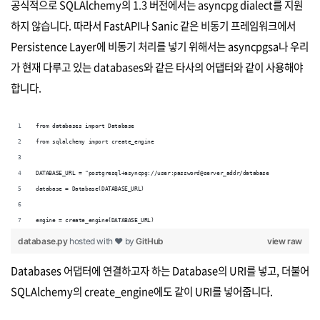
공식적으로 SQLAlchemy의 1.3 버전에서는 asyncpg dialect를 지원
하지 않습니다. 따라서 FastAPI나 Sanic 같은 비동기 프레임워크에서
Persistence Layer에 비동기 처리를 넣기 위해서는 asyncpgsa나 우리
가 현재 다루고 있는 databases와 같은 타사의 어댑터와 같이 사용해야
합니다.
from databases import Database
from sqlalchemy import create_engine
DATABASE_URL = "postgresql+asyncpg://user:password@server_addr/database
database = Database(DATABASE_URL)
engine = create_engine(DATABASE_URL)
database.py
hosted with ❤ by
GitHub
view raw
Databases 어댑터에 연결하고자 하는 Database의 URI를 넣고, 더불어
SQLAlchemy의 create_engine에도 같이 URI를 넣어줍니다.