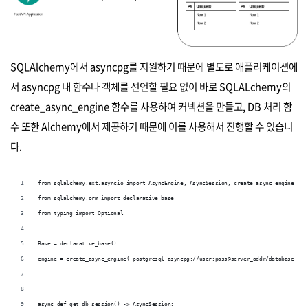
SQLAlchemy에서 asyncpg를 지원하기 때문에 별도로 애플리케이션에
서 asyncpg 내 함수나 객체를 선언할 필요 없이 바로 SQLALchemy의
create_async_engine 함수를 사용하여 커넥션을 만들고, DB 처리 함
수 또한 Alchemy에서 제공하기 때문에 이를 사용해서 진행할 수 있습니
다.
from sqlalchemy.ext.asyncio import AsyncEngine, AsyncSession, create_async_engine
from sqlalchemy.orm import declarative_base
from typing import Optional
Base = declarative_base()
engine = create_async_engine('postgresql+asyncpg://user:pass@server_addr/database', e
async def get_db_session() -> AsyncSession: