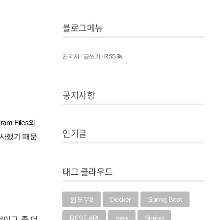
블로그메뉴
관리자
/
글쓰기
/
RSS
공지사항
 Files와
인기글
유사했기 때문
태그 클라우드
윈도우8
Docker
Spring Boot
REST API
msa
Spring
이고, 좀 더