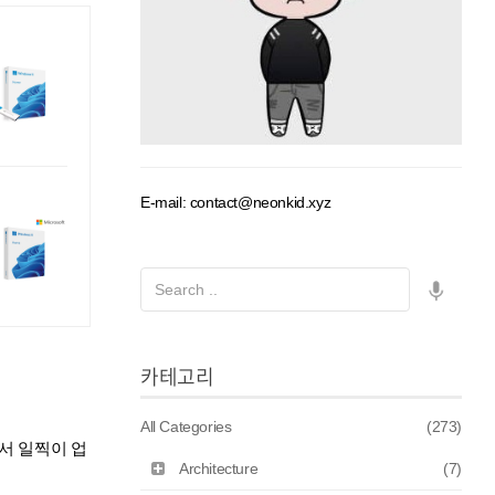
E-mail: contact@neonkid.xyz
카테고리
All Categories
(273)
서 일찍이 업
Architecture
(7)