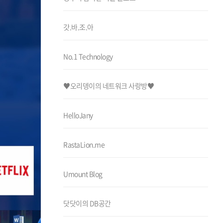
갓.바.조.아
No.1 Technology
♥오리뎅이의 네트워크 사랑방♥
HelloJany
RastaLion.me
Umount Blog
닷닷이의 DB공간