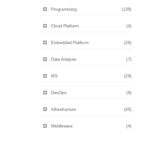
Programming
(138)
Cloud Platform
(4)
Embedded Platform
(26)
Data Analysis
(7)
MS
(29)
DevOps
(8)
Infrastructure
(45)
Middleware
(4)