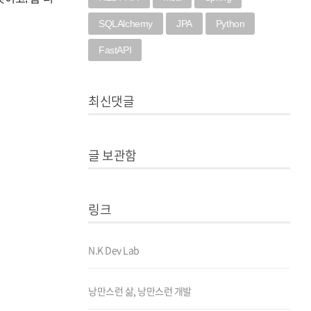
SQLAlchemy
JPA
Python
FastAPI
최신댓글
글 보관함
링크
N.K Dev Lab
낭만스런 삶, 낭만스런 개발