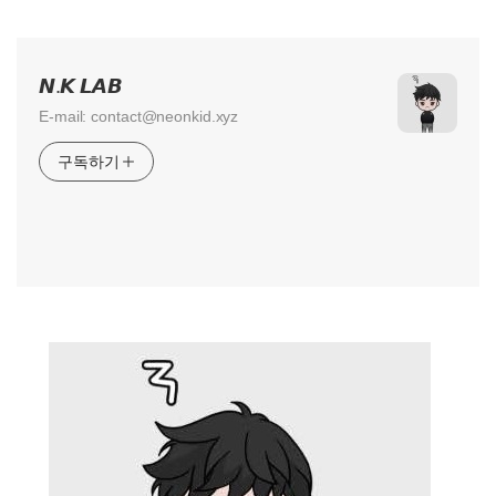
𝙉.𝙆 𝙇𝘼𝘽
E-mail: contact@neonkid.xyz
구독하기