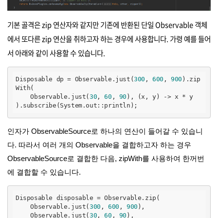
기본 골격은 zip 연산자와 같지만 기존에 반환된 단일 Observable 객체
에서 또다른 zip 연산을 취하고자 하는 경우에 사용합니다. 가령 예를 들어
서 아래와 같이 사용할 수 있습니다.
Disposable dp = Observable.just(
300
, 
600
, 
900
).zip
With(

    Observable.just(
30
, 
60
, 
90
), (x, y) -> x * y

).subscribe(System.out::println);
인자가 ObservableSource로 하나의 연산이 들어갈 수 있습니
다. 따라서 여러 개의 Observable을 결합하고자 하는 경우
ObservableSource로 결합한 다음, zipWith를 사용하여 한꺼번
에 결합할 수 있습니다.
Disposable disposable = Observable.zip(

    Observable.just(
300
, 
600
, 
900
),

    Observable.just(
30
, 
60
, 
90
),
