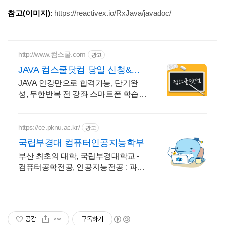
참고(이미지)
:
https://reactivex.io/RxJava/javadoc/
http://www.컴스쿨.com
광고
JAVA 컴스쿨닷컴 당일 신청&결
제시 기프티콘!
JAVA 인강만으로 합격가능, 단기완
성, 무한반복 전 강좌 스마트폰 학습가
능
https://ce.pknu.ac.kr/
광고
국립부경대 컴퓨터인공지능학부
부산 최초의 대학, 국립부경대학교 -
컴퓨터공학전공, 인공지능전공 : 과학
기술정보통신부 소프트웨어중심대학
187억 선정
공감
구독하기