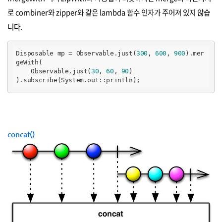
로 combiner와 zipper와 같은 lambda 함수 인자가 주어져 있지 않습
니다.
Disposable mp = Observable.just(
300
, 
600
, 
900
).mer
geWith(

    Observable.just(
30
, 
60
, 
90
)

).subscribe(System.out::println);
concat()