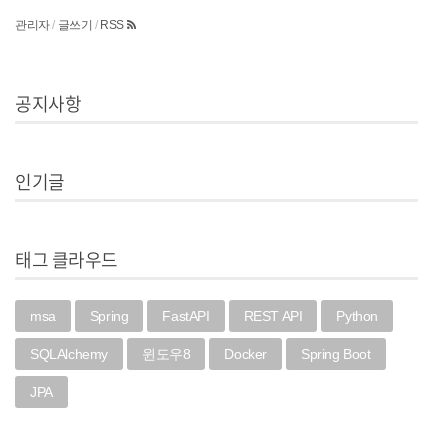
관리자
/
글쓰기
/
RSS
공지사항
인기글
태그 클라우드
msa
Spring
FastAPI
REST API
Python
SQLAlchemy
윈도우8
Docker
Spring Boot
JPA