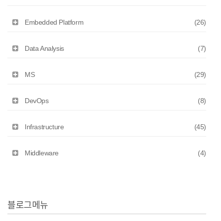
Embedded Platform
(26)
Data Analysis
(7)
MS
(29)
DevOps
(8)
Infrastructure
(45)
Middleware
(4)
블로그메뉴