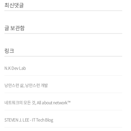
최신댓글
글 보관함
링크
N.K Dev Lab
낭만스런 삶, 낭만스런 개발
네트워크의 모든 것, All about network™
STEVEN J. LEE - IT Tech Blog