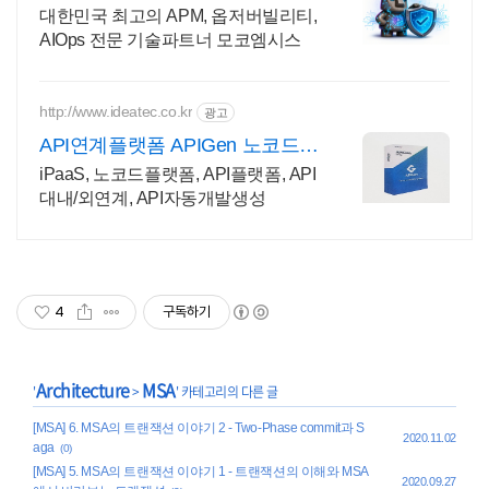
대한민국 최고의 APM, 옵저버빌리티,
AIOps 전문 기술파트너 모코엠시스
http://www.ideatec.co.kr
광고
API연계플랫폼 APIGen 노코드
API 연계 플랫폼
iPaaS, 노코드플랫폼, API플랫폼, API
대내/외연계, API자동개발생성
4
구독하기
Architecture
MSA
'
>
' 카테고리의 다른 글
[MSA] 6. MSA의 트랜잭션 이야기 2 - Two-Phase commit과 S
2020.11.02
aga
(0)
[MSA] 5. MSA의 트랜잭션 이야기 1 - 트랜잭션의 이해와 MSA
2020.09.27