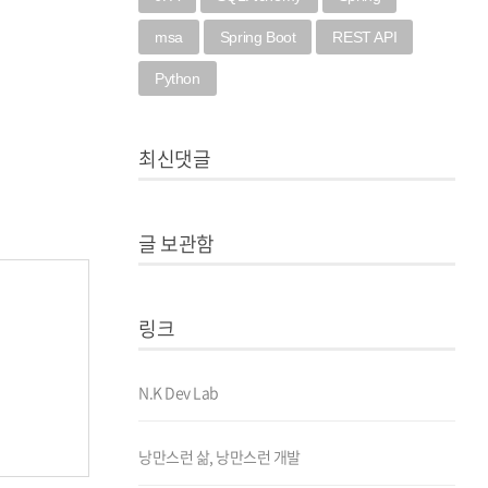
msa
Spring Boot
REST API
Python
최신댓글
글 보관함
링크
N.K Dev Lab
낭만스런 삶, 낭만스런 개발