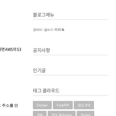
블로그메뉴
관리자
/
글쓰기
/
RSS
면 AWS의 S3
공지사항
인기글
태그 클라우드
Docker
FastAPI
윈도우8
드 주소를 던
JPA
SQLAlchemy
Spring