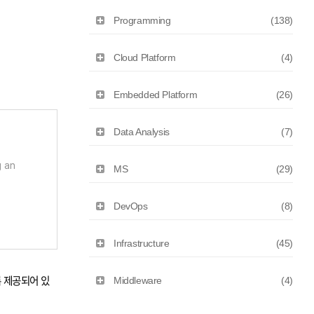
Programming
(138)
Cloud Platform
(4)
Embedded Platform
(26)
Data Analysis
(7)
g an
MS
(29)
DevOps
(8)
Infrastructure
(45)
록 제공되어 있
Middleware
(4)