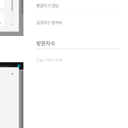
뽕잡의 IT 잡담
삽질하는 멍개씨
방문자수
오늘. / 어제. / 전체.