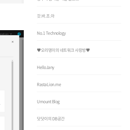
갓.바.조.아
No.1 Technology
♥오리뎅이의 네트워크 사랑방♥
HelloJany
RastaLion.me
Umount Blog
닷닷이의 DB공간