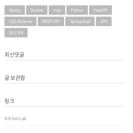
Spring
Docker
msa
Python
FastAPI
SQLAlchemy
REST API
Spring Boot
JPA
윈도우8
최신댓글
글 보관함
링크
N.K Dev Lab