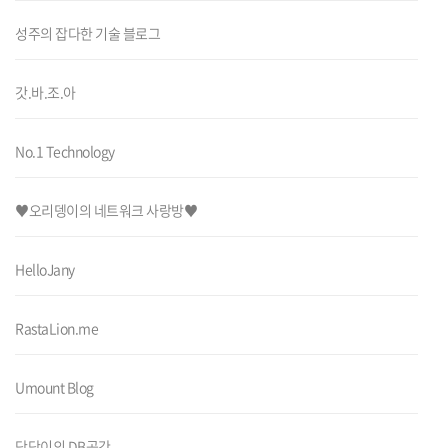
성주의 잡다한 기술 블로그
갓.바.조.아
No.1 Technology
♥오리뎅이의 네트워크 사랑방♥
HelloJany
RastaLion.me
Umount Blog
닷닷이의 DB공간