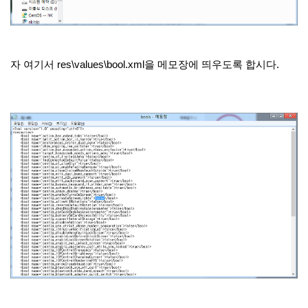
자 여기서 res\values\bool.xml을 메모장에 띄우도록 합시다.