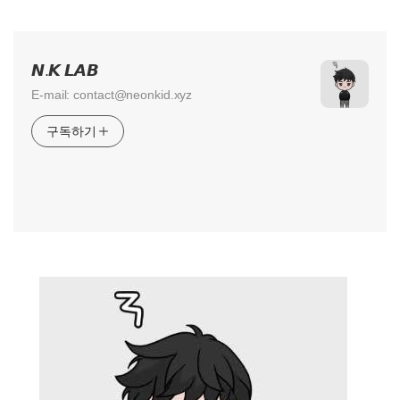
𝙉.𝙆 𝙇𝘼𝘽
E-mail: contact@neonkid.xyz
구독하기