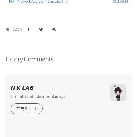
NAT (Network Address Translation)
2016.06.24
(0)
TAGS.
Tistory Comments
𝙉.𝙆 𝙇𝘼𝘽
E-mail: contact@neonkid.xyz
구독하기