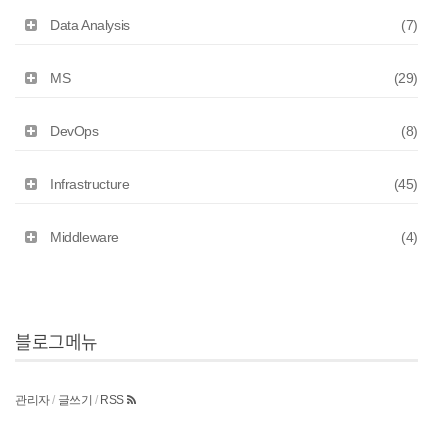
Data Analysis
(7)
MS
(29)
DevOps
(8)
Infrastructure
(45)
Middleware
(4)
블로그메뉴
관리자
/
글쓰기
/
RSS