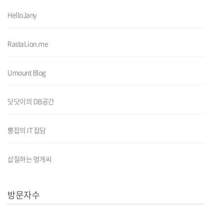
HelloJany
RastaLion.me
Umount Blog
닷닷이의 DB공간
뽕잡의 IT 잡담
삽질하는 멍개씨
방문자수