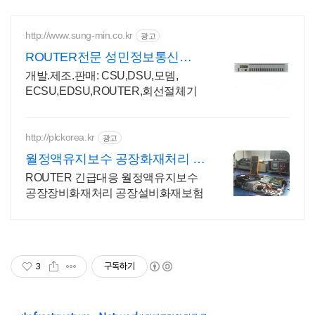
http://www.sung-min.co.kr
광고
ROUTER전문 성민정보통신
CSU/DSU+네트웍통합전문
개발.제조.판매: CSU,DSU,모뎀,
ECSU,EDSU,ROUTER,회선절체기
http://plckorea.kr
광고
월정액유지보수 공장화재처리 산
업자동화 장비판매수리보수
ROUTER 긴급대응 월정액유지보수
공장장비화재처리 공장설비화재보험
3
구독하기