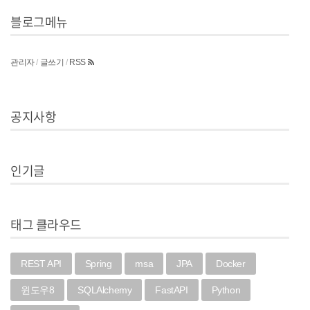
블로그메뉴
관리자
/
글쓰기
/
RSS
공지사항
인기글
태그 클라우드
REST API
Spring
msa
JPA
Docker
윈도우8
SQLAlchemy
FastAPI
Python