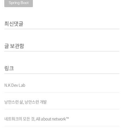
Spring Boot
최신댓글
글 보관함
링크
N.K Dev Lab
낭만스런 삶, 낭만스런 개발
네트워크의 모든 것, All about network™