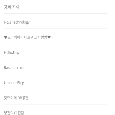
갓.바.조.아
No.1 Technology
♥오리뎅이의 네트워크 사랑방♥
HelloJany
RastaLion.me
Umount Blog
닷닷이의 DB공간
뽕잡의 IT 잡담