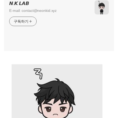
𝙉.𝙆 𝙇𝘼𝘽
E-mail: contact@neonkid.xyz
구독하기