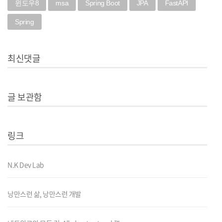
윈도우8
msa
Spring Boot
JPA
FastAPI
Spring
최신댓글
글 보관함
링크
N.K Dev Lab
낭만스런 삶, 낭만스런 개발