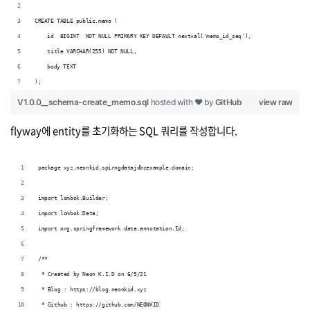
CREATE TABLE public.memo (
    id  BIGINT  NOT NULL PRIMARY KEY DEFAULT nextval('memo_id_seq'),
    title VARCHAR(255) NOT NULL,
    body TEXT
);
V1.0.0__schema-create_memo.sql
hosted with ❤ by
GitHub
view raw
flyway에 entity를 초기화하는 SQL 쿼리를 작성합니다.
package xyz.neonkid.spirngdatajdbcexample.domain;
import lombok.Builder;
import lombok.Data;
import org.springframework.data.annotation.Id;
/**
 * Created by Neon K.I.D on 6/5/21
 * Blog : https://blog.neonkid.xyz
 * Github : https://github.com/NEONKID