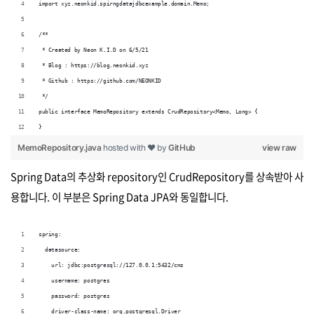
import xyz.neonkid.spirngdatajdbcexample.domain.Memo;
/**
 * Created by Neon K.I.D on 6/5/21
 * Blog : https://blog.neonkid.xyz
 * Github : https://github.com/NEONKID
 */
public interface MemoRepository extends CrudRepository<Memo, Long> {
}
MemoRepository.java
hosted with ❤ by
GitHub
view raw
Spring Data의 추상화 repository인 CrudRepository를 상속받아 사
용합니다. 이 부분은 Spring Data JPA와 동일합니다.
spring:
  datasource:
    url: jdbc:postgresql://127.0.0.1:5432/cms
    username: postgres
    password: postgres
    driver-class-name: org.postgresql.Driver