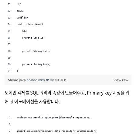
 */
@Data
@Builder
public class Memo {
    @Id
    private Long id;
    private String title;
    private String body;
}
Memo.java
hosted with ❤ by
GitHub
view raw
도메인 객체를 SQL 쿼리와 똑같이 만들어주고, Primary key 지정을 위
해 Id 어노테이션을 사용합니다.
package xyz.neonkid.spirngdatajdbcexample.repository;
import org.springframework.data.repository.CrudRepository;