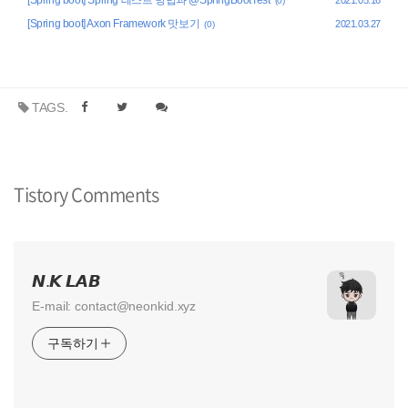
(0)
[Spring boot] Axon Framework 맛보기
2021.03.27
(0)
TAGS.
Tistory Comments
𝙉.𝙆 𝙇𝘼𝘽
E-mail: contact@neonkid.xyz
구독하기