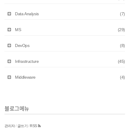
Data Analysis
(7)
MS
(29)
DevOps
(8)
Infrastructure
(45)
Middleware
(4)
블로그메뉴
관리자
/
글쓰기
/
RSS