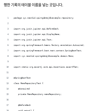
행한 기록의 테이블 이름을 넣는 곳입니다.
package xyz.neonkid.spirngdatajdbcexample.repository;
import org.junit.jupiter.api.BeforeEach;
import org.junit.jupiter.api.DisplayName;
import org.junit.jupiter.api.Test;
import org.springframework.beans.factory.annotation.Autowired;
import org.springframework.boot.test.context.SpringBootTest;
import xyz.neonkid.spirngdatajdbcexample.domain.Memo;
import static org.assertj.core.api.Assertions.assertThat;
@SpringBootTest
class MemoRepositoryTest {
    @Autowired
    private MemoRepository memoRepository;
    @BeforeEach
    void setup() {