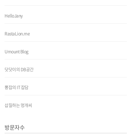
HelloJany
RastaLion.me
Umount Blog
닷닷이의 DB공간
뽕잡의 IT 잡담
삽질하는 멍개씨
방문자수