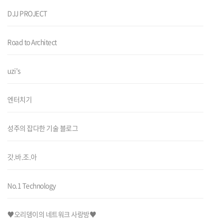
DJJ PROJECT
Road to Architect
uzi's
엔터치기
성주의 잡다한 기술 블로그
갓.바.조.아
No.1 Technology
♥오리뎅이의 네트워크 사랑방♥