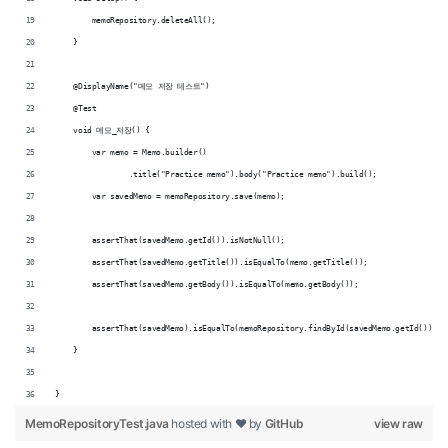
        memoRepository.deleteAll();
    }
    @DisplayName("메모 저장 테스트")
    @Test
    void 메모_저장() {
        var memo = Memo.builder()
                .title("Practice memo").body("Practice memo").build();
        var savedMemo = memoRepository.save(memo);
        assertThat(savedMemo.getId()).isNotNull();
        assertThat(savedMemo.getTitle()).isEqualTo(memo.getTitle());
        assertThat(savedMemo.getBody()).isEqualTo(memo.getBody());
        assertThat(savedMemo).isEqualTo(memoRepository.findById(savedMemo.getId()).ge
    }
}
MemoRepositoryTest.java
hosted with ❤ by
GitHub
view raw