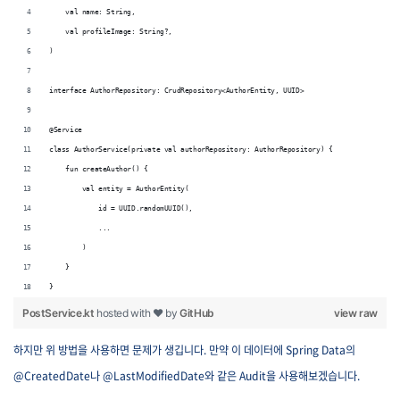
    val name: String,
    val profileImage: String?,
)
interface AuthorRepository: CrudRepository<AuthorEntity, UUID>
@Service
class AuthorService(private val authorRepository: AuthorRepository) {
    fun createAuthor() {
        val entity = AuthorEntity(
            id = UUID.randomUUID(),
            ...
        )
    }
}
PostService.kt
hosted with ❤ by
GitHub
view raw
하지만 위 방법을 사용하면 문제가 생깁니다. 만약 이 데이터에 Spring Data의
@CreatedDate나 @LastModifiedDate와 같은 Audit을 사용해보겠습니다.