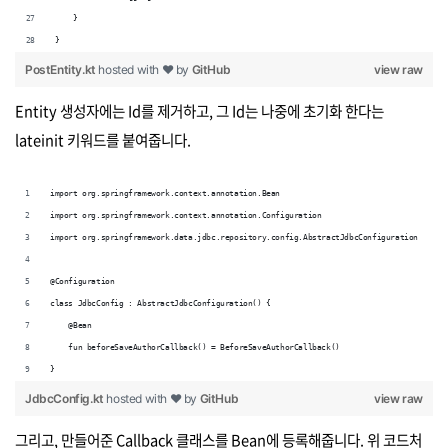
    }
}
PostEntity.kt
hosted with ❤ by
GitHub
view raw
Entity 생성자에는 Id를 제거하고, 그 Id는 나중에 초기화 한다는
lateinit 키워드를 붙여줍니다.
import org.springframework.context.annotation.Bean
import org.springframework.context.annotation.Configuration
import org.springframework.data.jdbc.repository.config.AbstractJdbcConfiguration
@Configuration
class JdbcConfig : AbstractJdbcConfiguration() {
    @Bean
    fun beforeSaveAuthorCallback() = BeforeSaveAuthorCallback()
}
JdbcConfig.kt
hosted with ❤ by
GitHub
view raw
그리고, 만들어준 Callback 클래스를 Bean에 등록해줍니다. 위 코드처