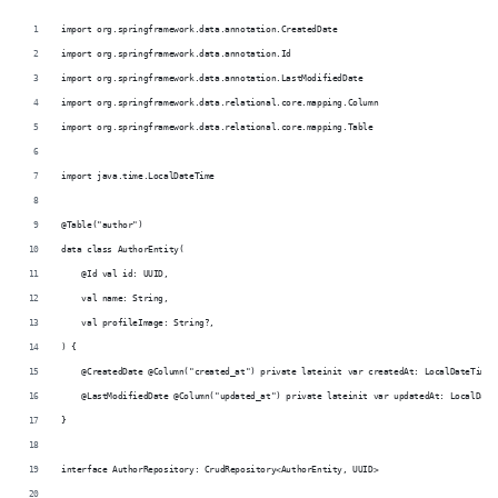
import org.springframework.data.annotation.CreatedDate
import org.springframework.data.annotation.Id
import org.springframework.data.annotation.LastModifiedDate
import org.springframework.data.relational.core.mapping.Column
import org.springframework.data.relational.core.mapping.Table
import java.time.LocalDateTime
@Table("author")
data class AuthorEntity(
    @Id val id: UUID,
    val name: String,
    val profileImage: String?,
) {
    @CreatedDate @Column("created_at") private lateinit var createdAt: LocalDateTime
    @LastModifiedDate @Column("updated_at") private lateinit var updatedAt: LocalDate
}
interface AuthorRepository: CrudRepository<AuthorEntity, UUID>