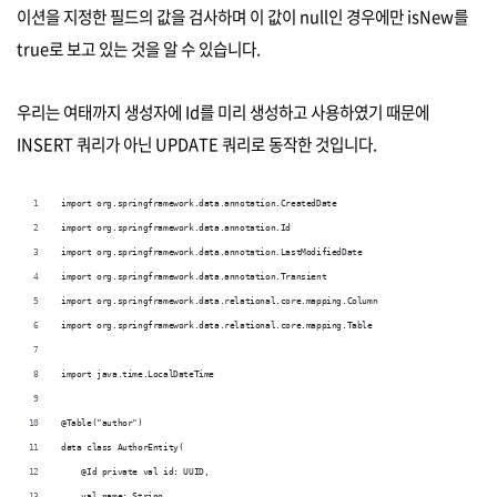
이션을 지정한 필드의 값을 검사하며 이 값이 null인 경우에만 isNew를
true로 보고 있는 것을 알 수 있습니다.
우리는 여태까지 생성자에 Id를 미리 생성하고 사용하였기 때문에
INSERT 쿼리가 아닌 UPDATE 쿼리로 동작한 것입니다.
import org.springframework.data.annotation.CreatedDate
import org.springframework.data.annotation.Id
import org.springframework.data.annotation.LastModifiedDate
import org.springframework.data.annotation.Transient
import org.springframework.data.relational.core.mapping.Column
import org.springframework.data.relational.core.mapping.Table
import java.time.LocalDateTime
@Table("author")
data class AuthorEntity(
    @Id private val id: UUID,
    val name: String,