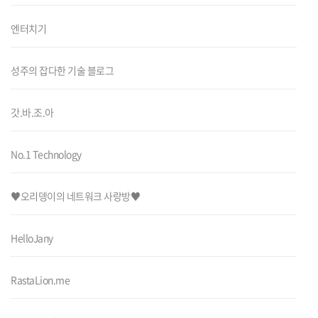
엔터치기
성주의 잡다한 기술 블로그
갓.바.조.아
No.1 Technology
♥오리뎅이의 네트워크 사랑방♥
HelloJany
RastaLion.me