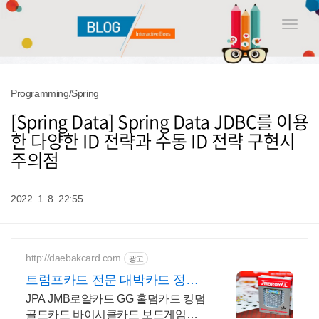
Toggle
naviga
Programming/Spring
[Spring Data] Spring Data JDBC를 이용
한 다양한 ID 전략과 수동 ID 전략 구현시
주의점
2022. 1. 8. 22:55
http://daebakcard.com
광고
트럼프카드 전문 대박카드 정품
제이엠비 로얄 판매점
JPA JMB로얄카드 GG 홀덤카드 킹덤
골드카드 바이시클카드 보드게임카