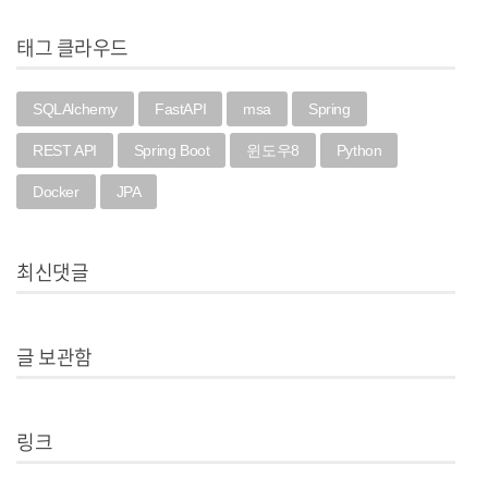
태그 클라우드
SQLAlchemy
FastAPI
msa
Spring
REST API
Spring Boot
윈도우8
Python
Docker
JPA
최신댓글
글 보관함
링크