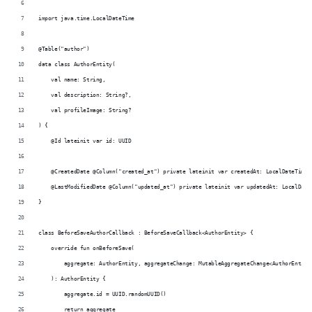
import java.time.LocalDateTime
@Table("author")
data class AuthorEntity(
    val name: String,
    val description: String?,
    val profileImage: String?
) {
    @Id lateinit var id: UUID
    @CreatedDate @Column("created_at") private lateinit var createdAt: LocalDateTime
    @LastModifiedDate @Column("updated_at") private lateinit var updatedAt: LocalDate
}
class BeforeSaveAuthorCallback : BeforeSaveCallback<AuthorEntity> {
    override fun onBeforeSave(
        aggregate: AuthorEntity, aggregateChange: MutableAggregateChange<AuthorEntity
    ): AuthorEntity {
        aggregate.id = UUID.randomUUID()
        return aggregate