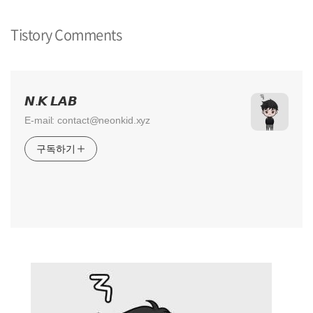
Tistory Comments
𝙉.𝙆 𝙇𝘼𝘽
E-mail: contact@neonkid.xyz
구독하기