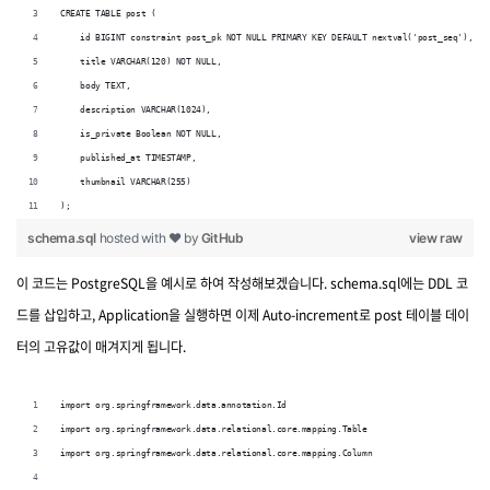
CREATE TABLE post (
    id BIGINT constraint post_pk NOT NULL PRIMARY KEY DEFAULT nextval('post_seq'),
    title VARCHAR(120) NOT NULL,
    body TEXT,
    description VARCHAR(1024),
    is_private Boolean NOT NULL,
    published_at TIMESTAMP,
    thumbnail VARCHAR(255)
);
schema.sql
hosted with ❤ by
GitHub
view raw
이 코드는 PostgreSQL을 예시로 하여 작성해보겠습니다. schema.sql에는 DDL 코
드를 삽입하고, Application을 실행하면 이제 Auto-increment로 post 테이블 데이
터의 고유값이 매겨지게 됩니다.
import org.springframework.data.annotation.Id
import org.springframework.data.relational.core.mapping.Table
import org.springframework.data.relational.core.mapping.Column