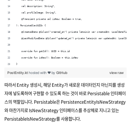
    val description: String?,
    val profileImage: String?,
    @Transient private val isNew: Boolean = true,
): Persistable<UUID> {
    @CreatedDate @Column("created_at") private lateinit var createdAt: LocalDateTime
    @LastModifiedDate @Column("updated_at") private lateinit var updatedAt: LocalDate
    override fun getId(): UUID = this.id
    override fun isNew(): Boolean = this.isNew
}
PostEntity.kt
hosted with ❤ by
GitHub
view raw
따라서 Entity 생성시, 해당 Entity가 새로운 데이터인지 아닌지를 생성
자에 넣도록하여 구현할 수 있도록 하는 것이 바로 Persistable 인터페이
스의 역할입니다. Persistable은 PersistenceEntityIsNewStrategy
와 마찬가지로 IsNewStrategy 인터페이스를 추상체로 지니고 있는
PersistableIsNewStrategy를 사용합니다.