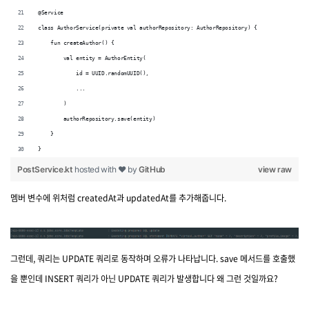
@Service
class AuthorService(private val authorRepository: AuthorRepository) {
    fun createAuthor() {
        val entity = AuthorEntity(
            id = UUID.randomUUID(),
            ...
        )
        authorRepository.save(entity)
    }
}
PostService.kt
hosted with ❤ by
GitHub
view raw
멤버 변수에 위처럼 createdAt과 updatedAt를 추가해줍니다.
그런데, 쿼리는 UPDATE 쿼리로 동작하며 오류가 나타납니다. save 메서드를 호출했
을 뿐인데 INSERT 쿼리가 아닌 UPDATE 쿼리가 발생합니다 왜 그런 것일까요?