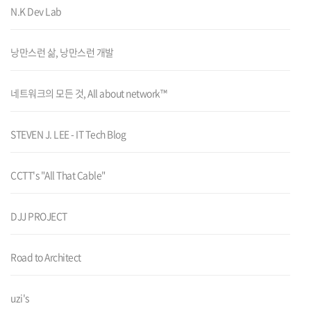
N.K Dev Lab
낭만스런 삶, 낭만스런 개발
네트워크의 모든 것, All about network™
STEVEN J. LEE - IT Tech Blog
CCTT's "All That Cable"
DJJ PROJECT
Road to Architect
uzi's