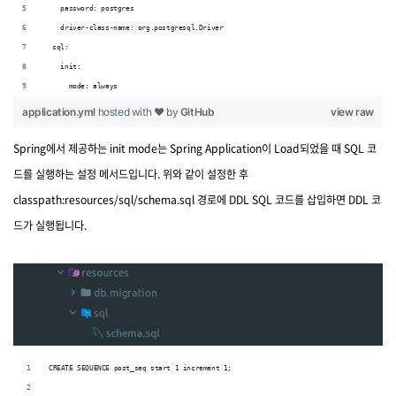
    password: postgres
    driver-class-name: org.postgresql.Driver
  sql:
    init:
      mode: always
application.yml
hosted with ❤ by
GitHub
view raw
Spring에서 제공하는 init mode는 Spring Application이 Load되었을 때 SQL 코
드를 실행하는 설정 메서드입니다. 위와 같이 설정한 후
classpath:resources/sql/schema.sql 경로에 DDL SQL 코드를 삽입하면 DDL 코
드가 실행됩니다.
CREATE SEQUENCE post_seq start 1 increment 1;