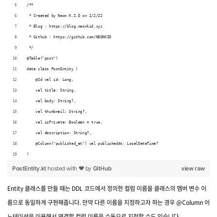
/**
 * Created by Neon K.I.D on 1/2/22
 * Blog : https://blog.neonkid.xyz
 * Github : https://github.com/NEONKID
 */
@Table("post")
data class PostEntity (
    @Id val id: Long,
    val title: String,
    val body: String?,
    val thumbnail: String?,
    val isPrivate: Boolean = true,
    val description: String?,
    @Column("published_at") val publishedAt: LocalDateTime?
)
PostEntity.kt
hosted with ❤ by
GitHub
view raw
Entity 클래스를 만들 때는 DDL 코드에서 정의한 컬럼 이름을 클래스의 멤버 변수 이
름으로 동일하게 구현해줍니다. 만약 다른 이름을 지정하고자 하는 경우 @Column 어
노테이션을 이용해서 연결할 컬럼 이름을 수동으로 지정할 수도 있습니다.