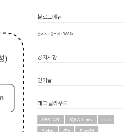
블로그메뉴
관리자
/
글쓰기
/
RSS
공지사항
인기글
태그 클라우드
REST API
SQLAlchemy
msa
Spring
JPA
FastAPI