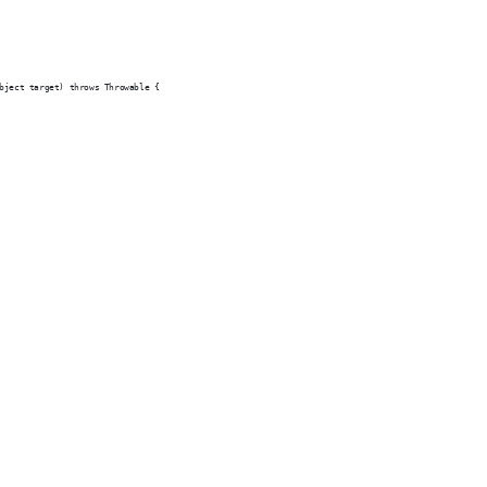
bject target) throws Throwable {