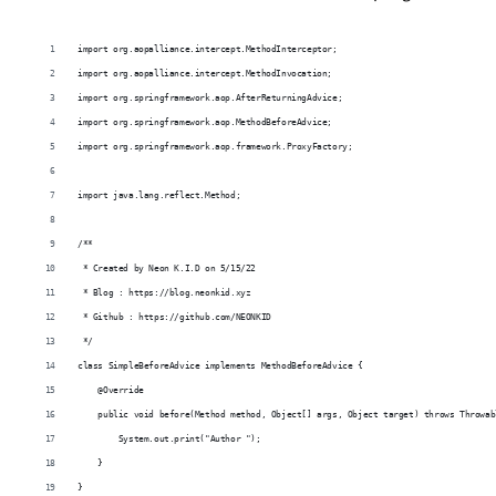
import org.aopalliance.intercept.MethodInterceptor;
import org.aopalliance.intercept.MethodInvocation;
import org.springframework.aop.AfterReturningAdvice;
import org.springframework.aop.MethodBeforeAdvice;
import org.springframework.aop.framework.ProxyFactory;
import java.lang.reflect.Method;
/**
 * Created by Neon K.I.D on 5/15/22
 * Blog : https://blog.neonkid.xyz
 * Github : https://github.com/NEONKID
 */
class SimpleBeforeAdvice implements MethodBeforeAdvice {
    @Override
    public void before(Method method, Object[] args, Object target) throws Throwab
        System.out.print("Author ");
    }
}