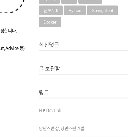
윈도우8
Python
Spring Boot
Docker
 생성합니다.
최신댓글
, Advice 등)
글 보관함
링크
N.K Dev Lab
낭만스런 삶, 낭만스런 개발