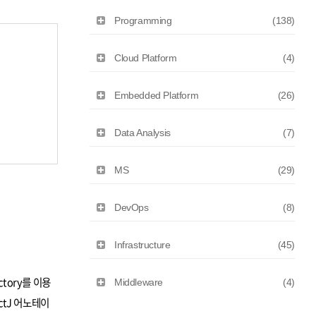
Programming
(138)
Cloud Platform
(4)
Embedded Platform
(26)
Data Analysis
(7)
MS
(29)
DevOps
(8)
Infrastructure
(45)
tory를 이용
Middleware
(4)
ctJ 어노테이