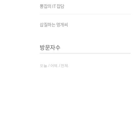
뽕잡의 IT 잡담
삽질하는 멍개씨
방문자수
오늘. / 어제. / 전체.