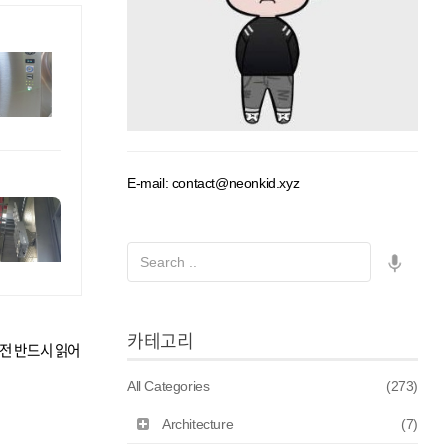
E-mail: contact@neonkid.xyz
카테고리
 전 반드시 읽어
All Categories
(273)
Architecture
(7)