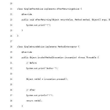
class SimpleAfterAdvice implements AfterReturningAdvice {
    @Override
    public void afterReturning(Object returnValue, Method method, Object[] args, O
        System.out.print("!");
    }
}
class SimpleAroundAdvice implements MethodInterceptor {
    @Override
    public Object invoke(MethodInvocation invocation) throws Throwable {
        // Before
        System.out.print("Author ");
        Object retVal = invocation.proceed();
        // After
        System.out.println("!");
        return retVal;
    }