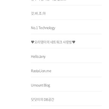
갓.바.조.아
No.1 Technology
♥오리뎅이의 네트워크 사랑방♥
HelloJany
RastaLion.me
Umount Blog
닷닷이의 DB공간