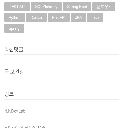
REST API
SQLAlchemy
Spring Boot
윈도우8
Python
Docker
FastAPI
JPA
msa
Spring
최신댓글
글 보관함
링크
N.K Dev Lab
낭만스런 삶, 낭만스런 개발