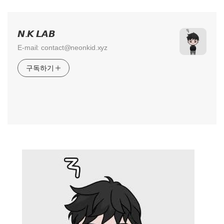
𝙉.𝙆 𝙇𝘼𝘽
E-mail: contact@neonkid.xyz
구독하기