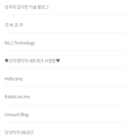
성주의 잡다한 기술 블로그
갓.바.조.아
No.1 Technology
♥오리뎅이의 네트워크 사랑방♥
HelloJany
RastaLion.me
Umount Blog
닷닷이의 DB공간