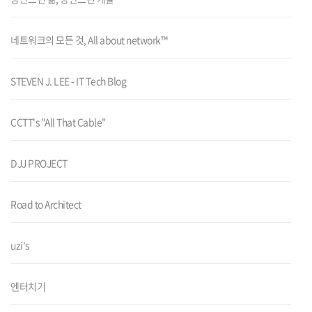
네트워크의 모든 것, All about network™
STEVEN J. LEE - IT Tech Blog
CCTT's "All That Cable"
DJJ PROJECT
Road to Architect
uzi's
엔터치기