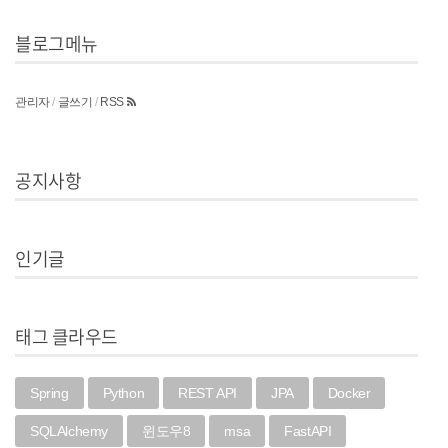
블로그메뉴
관리자
/
글쓰기
/
RSS
공지사항
인기글
태그 클라우드
Spring
Python
REST API
JPA
Docker
SQLAlchemy
윈도우8
msa
FastAPI