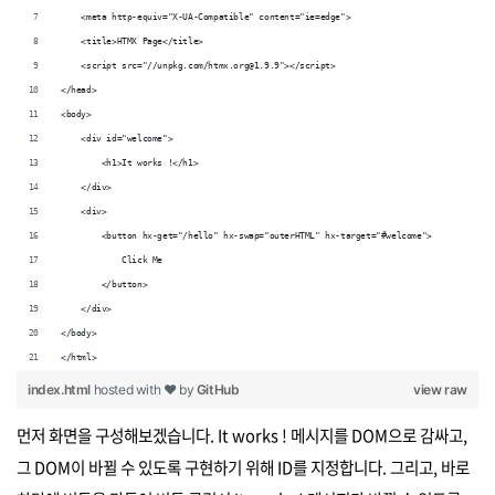
    <meta http-equiv="X-UA-Compatible" content="ie=edge">
    <title>HTMX Page</title>
    <script src="//unpkg.com/htmx.org@1.9.9"></script>
</head>
<body>
    <div id="welcome">
        <h1>It works !</h1>
    </div>
    <div>
        <button hx-get="/hello" hx-swap="outerHTML" hx-target="#welcome">
            Click Me
        </button>
    </div>
</body>
</html>
index.html
hosted with ❤ by
GitHub
view raw
먼저 화면을 구성해보겠습니다. It works ! 메시지를 DOM으로 감싸고,
그 DOM이 바뀔 수 있도록 구현하기 위해 ID를 지정합니다. 그리고, 바로