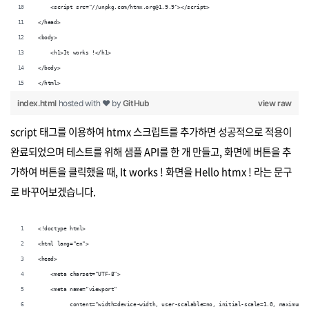
    <script src="//unpkg.com/htmx.org@1.9.9"></script>
</head>
<body>
    <h1>It works !</h1>
</body>
</html>
index.html
hosted with ❤ by
GitHub
view raw
script 태그를 이용하여 htmx 스크립트를 추가하면 성공적으로 적용이
완료되었으며 테스트를 위해 샘플 API를 한 개 만들고, 화면에 버튼을 추
가하여 버튼을 클릭했을 때, It works ! 화면을 Hello htmx ! 라는 문구
로 바꾸어보겠습니다.
<!doctype html>
<html lang="en">
<head>
    <meta charset="UTF-8">
    <meta name="viewport"
          content="width=device-width, user-scalable=no, initial-scale=1.0, maximum-s