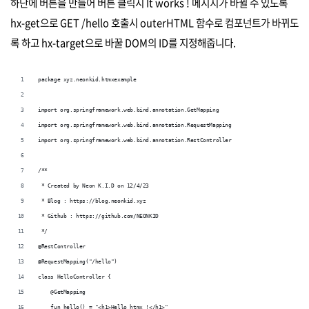
하단에 버튼을 만들어 버튼 클릭시 It works ! 메시지가 바뀔 수 있도록
hx-get으로 GET /hello 호출시 outerHTML 함수로 컴포넌트가 바뀌도
록 하고 hx-target으로 바꿀 DOM의 ID를 지정해줍니다.
package xyz.neonkid.htmxexample
import org.springframework.web.bind.annotation.GetMapping
import org.springframework.web.bind.annotation.RequestMapping
import org.springframework.web.bind.annotation.RestController
/**
 * Created by Neon K.I.D on 12/4/23
 * Blog : https://blog.neonkid.xyz
 * Github : https://github.com/NEONKID
 */
@RestController
@RequestMapping("/hello")
class HelloController {
    @GetMapping
    fun hello() = "<h1>Hello htmx !</h1>"