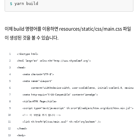
$ 
yarn build​
이제 build 명령어를 이용하면 resources/static/css/main.css 파일
이 생성된 것을 볼 수 있습니다.
<!doctype html>
<html lang="en" xmlns:th="http://www.thymeleaf.org">
<head>
    <meta charset="UTF-8">
    <meta name="viewport"
          content="width=device-width, user-scalable=no, initial-scale=1.0, maximum-s
    <meta http-equiv="X-UA-Compatible" content="ie=edge">
    <title>HTMX Page</title>
    <script type="text/javascript" th:src="@{/webjars/htmx.org/dist/htmx.min.js}"></s
    <!-- 이 부분을 추가 합니다 -->
    <link th:href="@{/css/main.css}" th:rel="stylesheet" />
</head>
<body>