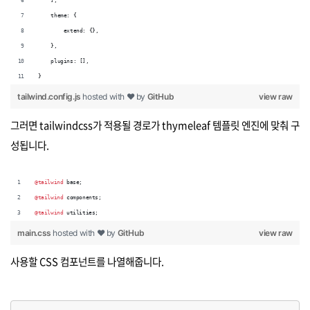
    ],
    theme: {
        extend: {},
    },
    plugins: [],
}
tailwind.config.js
hosted with ❤ by
GitHub
view raw
그러면 tailwindcss가 적용될 경로가 thymeleaf 템플릿 엔진에 맞춰 구
성됩니다.
@tailwind
 base;
@tailwind
 components;
@tailwind
 utilities;
main.css
hosted with ❤ by
GitHub
view raw
사용할 CSS 컴포넌트를 나열해줍니다.