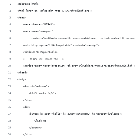
<!doctype html>
<html lang="en" xmlns:th="http://www.thymeleaf.org">
<head>
    <meta charset="UTF-8">
    <meta name="viewport"
          content="width=device-width, user-scalable=no, initial-scale=1.0, maximum-s
    <meta http-equiv="X-UA-Compatible" content="ie=edge">
    <title>HTMX Page</title>
    <!-- 템플릿 엔진 코드로 변경 -->
    <script type="text/javascript" th:src="@{/webjars/htmx.org/dist/htmx.min.js}"></s
</head>
<body>
    <div id="welcome">
        <h1>It works !</h1>
    </div>
    <div>
        <button hx-get="/hello" hx-swap="outerHTML" hx-target="#welcome">
            Click Me
        </button>
    </div>