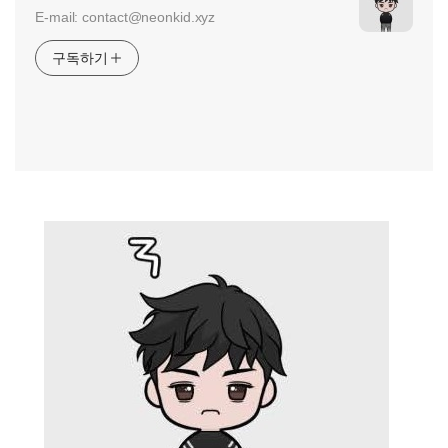
E-mail: contact@neonkid.xyz
구독하기