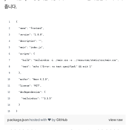
줍니다.
{
  "name": "frontend",
  "version": "1.0.0",
  "description": "",
  "main": "index.js",
  "scripts": {
    "build": "tailwindcss -i ./main.css -o ../resources/static/css/main.css",
    "test": "echo \"Error: no test specified\" && exit 1"
  },
  "author": "Neon K.I.D",
  "license": "MIT",
  "devDependencies": {
    "tailwindcss": "^3.3.5"
  }
}
package.json
hosted with ❤ by
GitHub
view raw