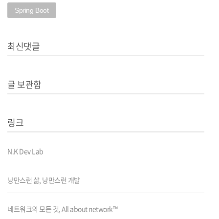
Spring Boot
최신댓글
글 보관함
링크
N.K Dev Lab
낭만스런 삶, 낭만스런 개발
네트워크의 모든 것, All about network™