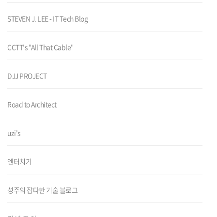
STEVEN J. LEE - IT Tech Blog
CCTT's "All That Cable"
DJJ PROJECT
Road to Architect
uzi's
엔터치기
성주의 잡다한 기술 블로그