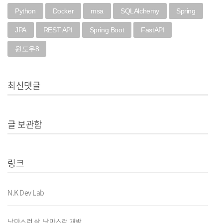
Python
Docker
msa
SQLAlchemy
Spring
JPA
REST API
Spring Boot
FastAPI
윈도우8
최신댓글
글 보관함
링크
N.K Dev Lab
낭만스런 삶, 낭만스런 개발