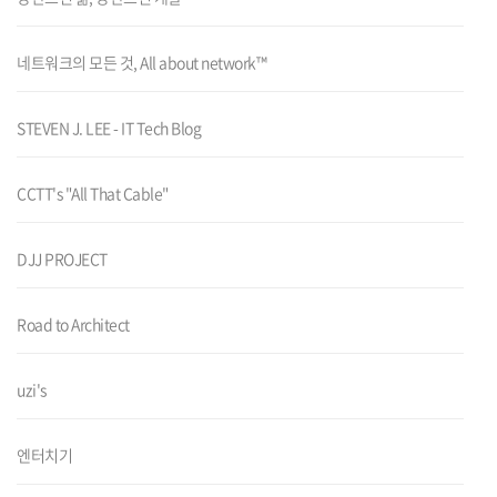
네트워크의 모든 것, All about network™
STEVEN J. LEE - IT Tech Blog
CCTT's "All That Cable"
DJJ PROJECT
Road to Architect
uzi's
엔터치기