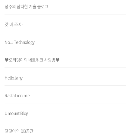
성주의 잡다한 기술 블로그
갓.바.조.아
No.1 Technology
♥오리뎅이의 네트워크 사랑방♥
HelloJany
RastaLion.me
Umount Blog
닷닷이의 DB공간