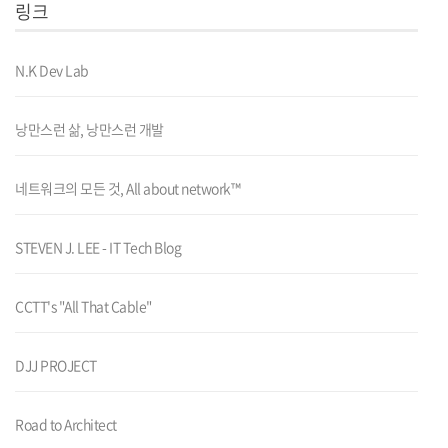
링크
N.K Dev Lab
낭만스런 삶, 낭만스런 개발
네트워크의 모든 것, All about network™
STEVEN J. LEE - IT Tech Blog
CCTT's "All That Cable"
DJJ PROJECT
Road to Architect