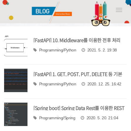
Toggle
naviga
[FastAPI] 10. Middleware를 이용한 전후 처리
Programming/Python
2021. 5. 2. 19:38
[FastAPI] 1. GET, POST, PUT, DELETE 등 기본
API 만들고 문서 자동화 해보기
Programming/Python
2020. 12. 25. 16:42
[Spring boot] Spring Data Rest를 이용한 REST
API 개발 2
Programming/Spring
2020. 5. 20. 21:04