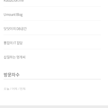
Umount Blog
닷닷이의 DB공간
뽕잡의 IT 잡담
삽질하는 멍개씨
방문자수
오늘. / 어제. / 전체.