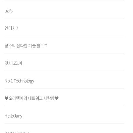
uzi's
엔터치기
성주의 잡다한 기술 블로그
갓.바.조.아
No.1 Technology
♥오리뎅이의 네트워크 사랑방♥
HelloJany
RastaLion.me