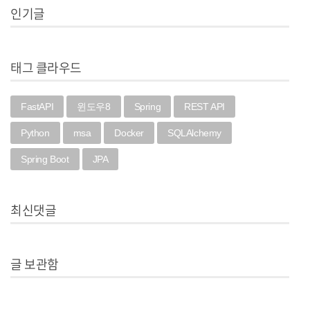
인기글
태그 클라우드
FastAPI
윈도우8
Spring
REST API
Python
msa
Docker
SQLAlchemy
Spring Boot
JPA
최신댓글
글 보관함