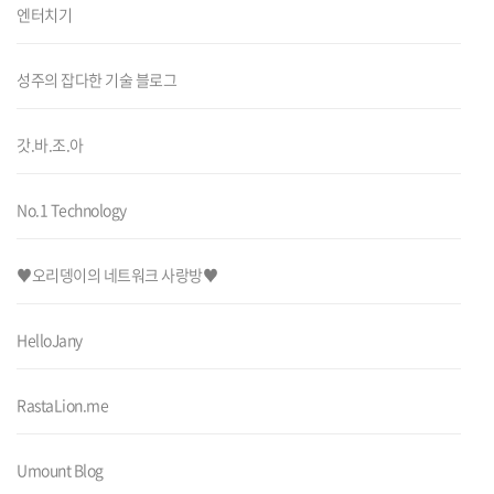
엔터치기
성주의 잡다한 기술 블로그
갓.바.조.아
No.1 Technology
♥오리뎅이의 네트워크 사랑방♥
HelloJany
RastaLion.me
Umount Blog