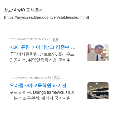
참고: AnyIO 공식 문서
(
https://anyio.readthedocs.io/en/stable/index.html
)
http://www.hrditbank.co.kr
광고
KG에듀원 아이티뱅크 김종수 27
년경력전문가 IT취업상담
IT국비지원학원, 정보보안, 클라우드,
인공지능, 취업맞춤특기병, 국비취업
교육.
http://www.oraclejava.co.kr
광고
오라클자바교육학원 파이썬
구로 파이썬, Django framewok, 데이
터분석 실무완성, 재직자 국비지원