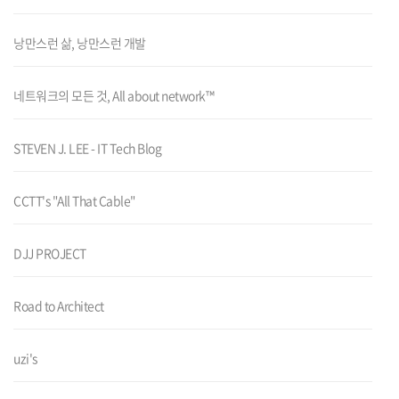
낭만스런 삶, 낭만스런 개발
네트워크의 모든 것, All about network™
STEVEN J. LEE - IT Tech Blog
CCTT's "All That Cable"
DJJ PROJECT
Road to Architect
uzi's