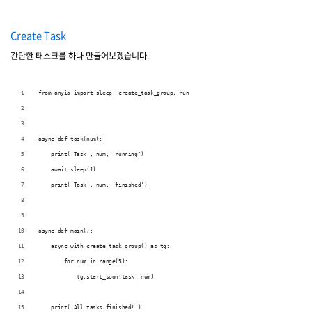
Create Task
간단한 태스크를 하나 만들어보겠습니다.
from anyio import sleep, create_task_group, run
async def task(num):
    print('Task', num, 'running')
    await sleep(1)
    print('Task', num, 'finished')
async def main():
    async with create_task_group() as tg:
        for num in range(5):
            tg.start_soon(task, num)
    print('All tasks finished!')