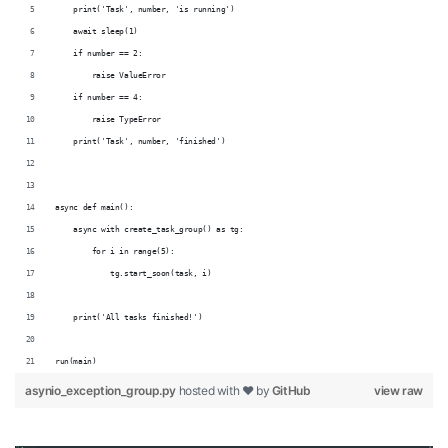
    print('Task', number, 'is running')
    await sleep(1)
    if number == 2:
        raise ValueError
    if number == 4:
        raise TypeError
    print('Task', number, 'finished')
async def main():
    async with create_task_group() as tg:
        for i in range(5):
            tg.start_soon(task, i)
    print('All tasks finished!')
run(main)
asynio_exception_group.py
hosted with ❤ by
GitHub
view raw