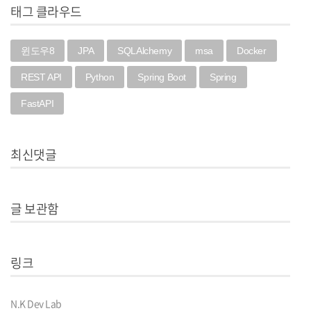
태그 클라우드
윈도우8
JPA
SQLAlchemy
msa
Docker
REST API
Python
Spring Boot
Spring
FastAPI
최신댓글
글 보관함
링크
N.K Dev Lab