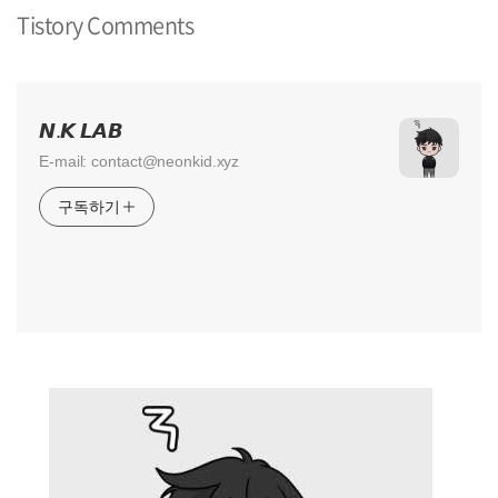
Tistory Comments
𝙉.𝙆 𝙇𝘼𝘽
E-mail: contact@neonkid.xyz
구독하기