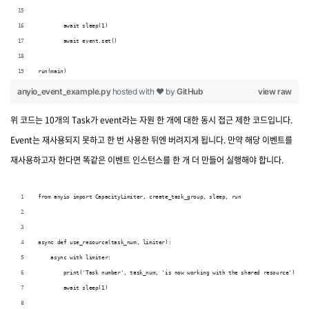
        await sleep(1)
        await event.set()
run(main)
anyio_event_example.py
hosted with ❤ by
GitHub
view raw
위 코드는 10개의 Task가 event라는 자원 한 개에 대한 동시 접근 제한 코드입니다.
Event는 재사용되지 못하고 한 번 사용한 뒤엔 버려지게 됩니다. 만약 해당 이벤트를
재사용하고자 한다면 똑같은 이벤트 인스턴스를 한 개 더 만들어 실행해야 합니다.
from anyio import CapacityLimiter, create_task_group, sleep, run
async def use_resource(task_num, limiter):
    async with limiter:
        print('Task number', task_num, 'is now working with the shared resource')
        await sleep(1)