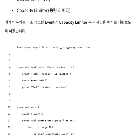
Capacity Limiter (용량 리미터)
여기서 우리는 다소 생소한 Event와 Capacity Limiter 두 가지만을 예시로 다뤄보도
록 하겠습니다.
from anyio import Event, create_task_group, run, sleep
async def task(event: Event, number: int):
    print('Task', number, 'is waiting')
    await event.wait()
    print('Task', number, 'finished')
async def main():
    event = Event()
    async with create_task_group() as tg:
        for i in range(10):
            tg.start_soon(task, event, i)