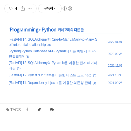
4
구독하기
Programming
Python
'
>
' 카테고리의 다른 글
[FastAPI] 14. SQLAlchemy의 One-to-Many, Many-to-Many, S
2022.04.24
elf referential relationship
(0)
[Python] Python Database API - Python에서는 어떻게 DB와
2022.02.25
연결할까?
(3)
[FastAPI] 13. SQLAlchemy와 Pydantic을 이용한 관계 데이터
2021.11.09
매핑
(0)
[FastAPI] 12. Pytest / UnitTest를 이용한 테스트 코드 작성
2021.10.30
(0)
[FastAPI] 11. Dependency Injector를 이용한 의존성 관리
2021.09.26
(4)
TAGS.