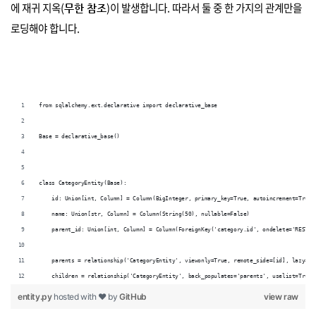
에 재귀 지옥(
)이 발생합니다. 따라서 둘 중 한 가지의 관계만을
무한 참조
로딩해야 합니다.
from sqlalchemy.ext.declarative import declarative_base
Base = declarative_base()
class CategoryEntity(Base):
    id: Union[int, Column] = Column(BigInteger, primary_key=True, autoincrement=True)
    name: Union[str, Column] = Column(String(50), nullable=False)
    parent_id: Union[int, Column] = Column(ForeignKey('category.id', ondelete='RESTRI
    parents = relationship('CategoryEntity', viewonly=True, remote_side=[id], lazy='n
    children = relationship('CategoryEntity', back_populates='parents', uselist=True)
entity.py
hosted with ❤ by
GitHub
view raw