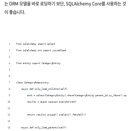
는 ORM 모델을 바로 로딩하기 보단, SQLAlchemy Core를 사용하는 것
이 좋습니다.
from sqlalchemy import select
from sqlalchemy.orm import joinedload
from entity import CategoryEntity
class CategoryRepository:
    async def only_load_children(self):
        stmt = select(CategoryEntity).where(CategoryEntity.parent_id.is_(None)).optio
        results = await session.execute(stmt)
        return results.unique().scalars().fetchall()
    async def only_load_parents(self):