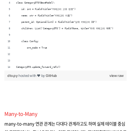
class CategoryDTO(BaseModel):
    id: int = Field(title="카테고리 고유 번호")
    name: str = Field(title="카테고리 이름")
    parent_id: Optional[int] = Field(title="상위 카테고리 ID")
    children: List['CategoryDTO'] = Field(None, title="하위 카테고리 목록")
    class Config:
        orm_mode = True
CategoryDTO.update_forward_refs()
dto.py
hosted with ❤ by
GitHub
view raw
Many-to-Many
many-to-many 연관 관계는 다대다 관계라고도 하며 실제 테이블 중심