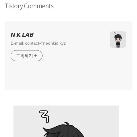
Tistory Comments
𝙉.𝙆 𝙇𝘼𝘽
E-mail: contact@neonkid.xyz
구독하기