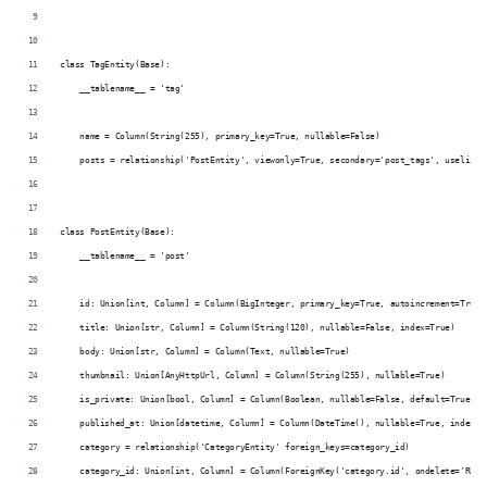
class TagEntity(Base):
    __tablename__ = 'tag'
    name = Column(String(255), primary_key=True, nullable=False)
    posts = relationship('PostEntity', viewonly=True, secondary='post_tags', uselist=
class PostEntity(Base):
    __tablename__ = 'post'
    id: Union[int, Column] = Column(BigInteger, primary_key=True, autoincrement=True)
    title: Union[str, Column] = Column(String(120), nullable=False, index=True)
    body: Union[str, Column] = Column(Text, nullable=True)
    thumbnail: Union[AnyHttpUrl, Column] = Column(String(255), nullable=True)
    is_private: Union[bool, Column] = Column(Boolean, nullable=False, default=True)
    published_at: Union[datetime, Column] = Column(DateTime(), nullable=True, index=T
    category = relationship('CategoryEntity' foreign_keys=category_id)
    category_id: Union[int, Column] = Column(ForeignKey('category.id', ondelete='REST