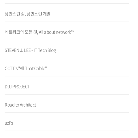
낭만스런 삶, 낭만스런 개발
네트워크의 모든 것, All about network™
STEVEN J. LEE - IT Tech Blog
CCTT's "All That Cable"
DJJ PROJECT
Road to Architect
uzi's