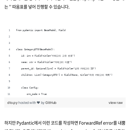
는 '' 따옴표를 넣어 진행할 수 있습니다.
from pydantic import BaseModel, Field
class CategoryDTO(BaseModel):
    id: int = Field(title="카테고리 고유 번호")
    name: str = Field(title="카테고리 이름")
    parent_id: Optional[int] = Field(title="상위 카테고리 ID")
    children: List['CategoryDTO'] = Field(None, title="하위 카테고리 목록")
    class Config:
        orm_mode = True
dto.py
hosted with ❤ by
GitHub
view raw
하지만 Pydantic에서 이런 코드를 작성하면 ForwardRef error를 내뿜