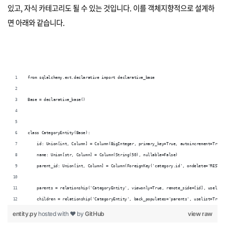
있고, 자식 카테고리도 될 수 있는 것입니다. 이를 객체지향적으로 설계하
면 아래와 같습니다.
from sqlalchemy.ext.declarative import declarative_base
Base = declarative_base()
class CategoryEntity(Base):
    id: Union[int, Column] = Column(BigInteger, primary_key=True, autoincrement=True)
    name: Union[str, Column] = Column(String(50), nullable=False)
    parent_id: Union[int, Column] = Column(ForeignKey('category.id', ondelete='RESTRI
    parents = relationship('CategoryEntity', viewonly=True, remote_side=[id], uselist
    children = relationship('CategoryEntity', back_populates='parents', uselist=True)
entity.py
hosted with ❤ by
GitHub
view raw