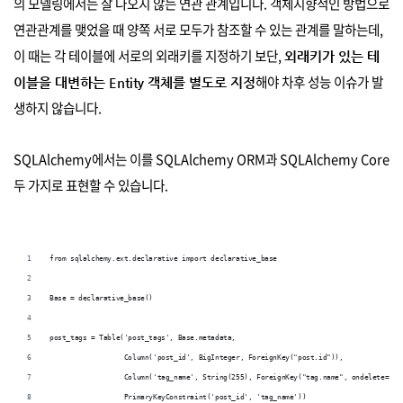
의 모델링에서는 잘 나오지 않는 연관 관계입니다. 객체지향적인 방법으로
연관관계를 맺었을 때 양쪽 서로 모두가 참조할 수 있는 관계를 말하는데,
이 때는 각 테이블에 서로의 외래키를 지정하기 보단,
외래키가 있는 테
해야 차후 성능 이슈가 발
이블을 대변하는 Entity 객체를 별도로 지정
생하지 않습니다.
SQLAlchemy에서는 이를 SQLAlchemy ORM과 SQLAlchemy Core
두 가지로 표현할 수 있습니다.
from sqlalchemy.ext.declarative import declarative_base
Base = declarative_base()
post_tags = Table('post_tags', Base.metadata,
                  Column('post_id', BigInteger, ForeignKey("post.id")),
                  Column('tag_name', String(255), ForeignKey("tag.name", ondelete='RE
                  PrimaryKeyConstraint('post_id', 'tag_name'))