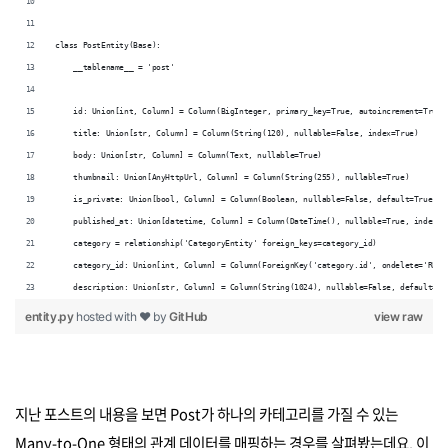
class PostEntity(Base):
    __tablename__ = 'post'
    id: Union[int, Column] = Column(BigInteger, primary_key=True, autoincrement=True)
    title: Union[str, Column] = Column(String(120), nullable=False, index=True)
    body: Union[str, Column] = Column(Text, nullable=True)
    thumbnail: Union[AnyHttpUrl, Column] = Column(String(255), nullable=True)
    is_private: Union[bool, Column] = Column(Boolean, nullable=False, default=True)
    published_at: Union[datetime, Column] = Column(DateTime(), nullable=True, index=T
    category = relationship('CategoryEntity' foreign_keys=category_id)
    category_id: Union[int, Column] = Column(ForeignKey('category.id', ondelete='REST
    description: Union[str, Column] = Column(String(1024), nullable=False, default='N
entity.py
hosted with ❤ by
GitHub
view raw
지난 포스트의 내용을 보면 Post가 하나의 카테고리를 가질 수 있는
Many-to-One 형태의 관계 데이터를 매핑하는 경우를 살펴봤는데요. 이