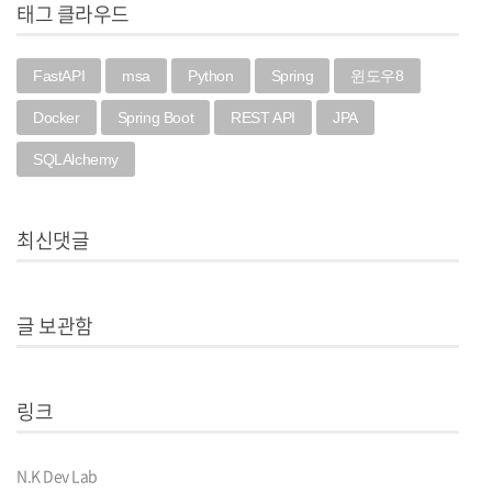
태그 클라우드
FastAPI
msa
Python
Spring
윈도우8
Docker
Spring Boot
REST API
JPA
SQLAlchemy
최신댓글
글 보관함
링크
N.K Dev Lab