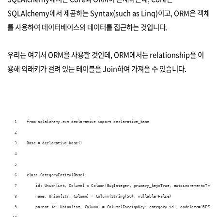
SQLAlchemy에서 제공하는 Syntax(such as Linq)이고, ORM은 객체
를 사용하여 데이터베이스의 데이터를 접근하는 것입니다.
우리는 여기서 ORM을 사용할 것인데, ORM에서는 relationship을 이
용해 외래키가 걸려 있는 테이블을 Join하여 가져올 수 있습니다.
from sqlalchemy.ext.declarative import declarative_base
Base = declarative_base()
class CategoryEntity(Base):
    id: Union[int, Column] = Column(BigInteger, primary_key=True, autoincrement=True)
    name: Union[str, Column] = Column(String(50), nullable=False)
    parent_id: Union[int, Column] = Column(ForeignKey('category.id', ondelete='RESTRI