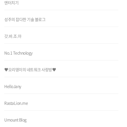
엔터치기
성주의 잡다한 기술 블로그
갓.바.조.아
No.1 Technology
♥오리뎅이의 네트워크 사랑방♥
HelloJany
RastaLion.me
Umount Blog