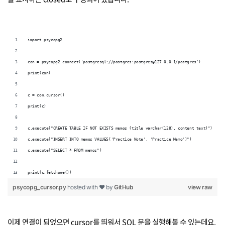
import psycopg2
con = psycopg2.connect('postgresql://postgres:postgres@127.0.0.1/postgres')
print(con)
c = con.cursor()
print(c)
c.execute("CREATE TABLE IF NOT EXISTS memos (title varchar(128), content text)")
c.execute("INSERT INTO memos VALUES('Practice Note', 'Practice Memo')")
c.execute("SELECT * FROM memos")
print(c.fetchone())
psycopg_cursor.py
hosted with ❤ by
GitHub
view raw
이제 연결이 되었으면 cursor를 띄워서 SQL 문을 실행해볼 수 있는데요.