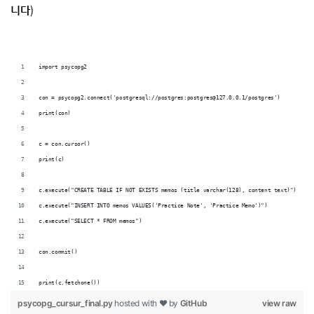
)
니다
import psycopg2
con = psycopg2.connect('postgresql://postgres:postgres@127.0.0.1/postgres')
print(con)
c = con.cursor()
print(c)
c.execute("CREATE TABLE IF NOT EXISTS memos (title varchar(128), content text)")
c.execute("INSERT INTO memos VALUES('Practice Note', 'Practice Memo')")
c.execute("SELECT * FROM memos")
con.commit()
print(c.fetchone())
psycopg_cursur_final.py
hosted with ❤ by
GitHub
view raw