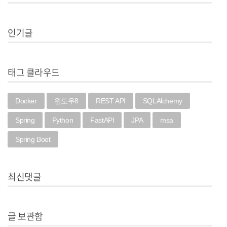
인기글
태그 클라우드
Docker
윈도우8
REST API
SQLAlchemy
Spring
Python
FastAPI
JPA
msa
Spring Boot
최신댓글
글 보관함