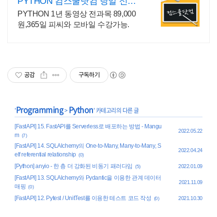
PYTHON 컴스쿨닷컴 당일 신청
&결제시 기프티콘!
PYTHON 1년 동영상 전과목 89,000
원,365일 피씨와 모바일 수강가능.
공감
구독하기
Programming
Python
'
>
' 카테고리의 다른 글
[FastAPI] 15. FastAPI를 Serverless로 배포하는 방법 - Mangu
2022.05.22
m
(7)
[FastAPI] 14. SQLAlchemy의 One-to-Many, Many-to-Many, S
2022.04.24
elf referential relationship
(0)
[Python] anyio - 한 층 더 강화된 비동기 패러다임
2022.01.09
(5)
[FastAPI] 13. SQLAlchemy와 Pydantic을 이용한 관계 데이터
2021.11.09
매핑
(0)
[FastAPI] 12. Pytest / UnitTest를 이용한 테스트 코드 작성
2021.10.30
(0)