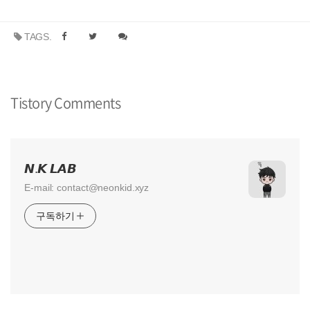
TAGS.
Tistory Comments
𝙉.𝙆 𝙇𝘼𝘽
E-mail: contact@neonkid.xyz
구독하기