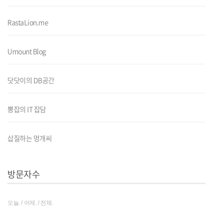
RastaLion.me
Umount Blog
닷닷이의 DB공간
뽕잡의 IT 잡담
삽질하는 멍개씨
방문자수
오늘. / 어제. / 전체.