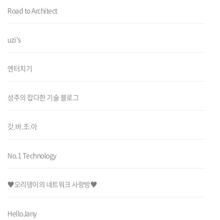
Road to Architect
uzi's
엔터치기
성주의 잡다한 기술 블로그
갓.바.조.아
No.1 Technology
♥오리뎅이의 네트워크 사랑방♥
HelloJany