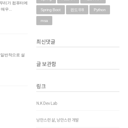
는 우리가 컴퓨터에
매우...
Spring Boot
윈도우8
Python
msa
최신댓글
지만 일반적으로 설
글 보관함
링크
N.K Dev Lab
낭만스런 삶, 낭만스런 개발