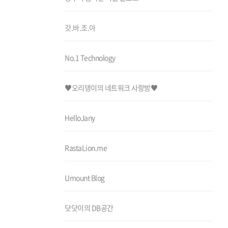
갓.바.조.아
No.1 Technology
♥오리뎅이의 네트워크 사랑방♥
HelloJany
RastaLion.me
Umount Blog
닷닷이의 DB공간