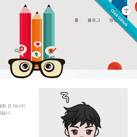
홈
블로그
방명록
용한 건 아니지
습니...