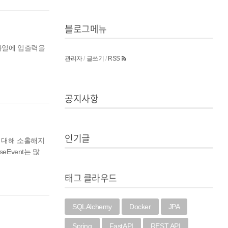
블로그메뉴
파일에 입출력을
관리자
/
글쓰기
/
RSS
공지사항
인기글
 대해 소홀해지
Event는 많
태그 클라우드
SQLAlchemy
Docker
JPA
Spring
FastAPI
REST API