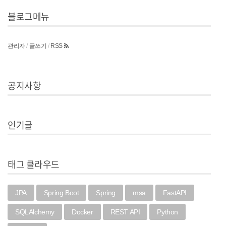
블로그메뉴
관리자
/
글쓰기
/
RSS
공지사항
인기글
태그 클라우드
JPA
Spring Boot
Spring
msa
FastAPI
SQLAlchemy
Docker
REST API
Python