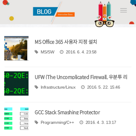
Toggle
naviga
MS Office 365 사용자 지정 설치
MS/SW
2016. 6. 4. 23:58
UFW (The Uncomplicated Firewall, 우분투 리
눅스 방화벽 데몬) 의 활용
Infrastructure/Linux
2016. 5. 22. 15:46
GCC Stack Smashing Protector
Programming/C++
2016. 4. 3. 13:17