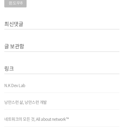
윈도우8
최신댓글
글 보관함
링크
N.K Dev Lab
낭만스런 삶, 낭만스런 개발
네트워크의 모든 것, All about network™