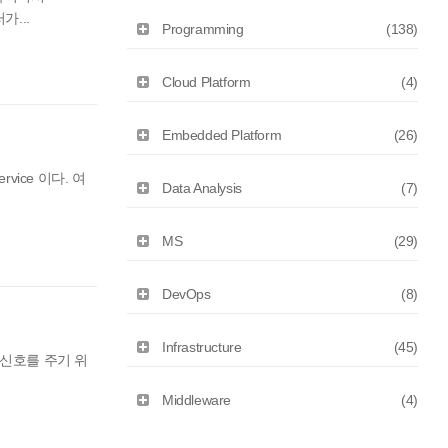
...
Programming
(138)
Cloud Platform
(4)
Embedded Platform
(26)
vice 이다. 여
Data Analysis
(7)
MS
(29)
DevOps
(8)
Infrastructure
(45)
부팅 신호를 주기 위
Middleware
(4)