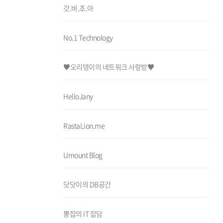
갓.바.조.아
No.1 Technology
♥오리뎅이의 네트워크 사랑방♥
HelloJany
RastaLion.me
Umount Blog
닷닷이의 DB공간
뽕잡의 IT 잡담