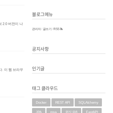
블로그메뉴
써 2.0 버전이 나
관리자
/
글쓰기
/
RSS
공지사항
인기글
니다. 이 웹 브라우
태그 클라우드
Docker
REST API
SQLAlchemy
JPA
msa
윈도우8
FastAPI