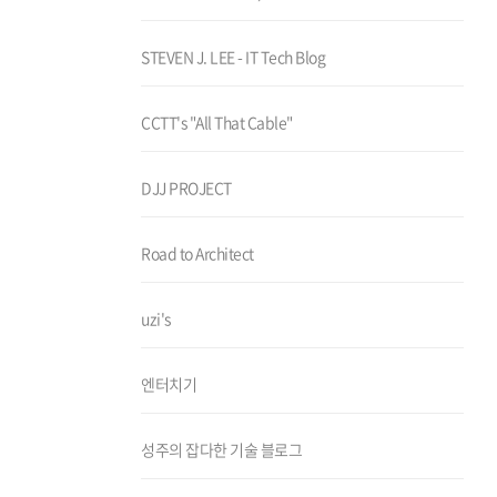
STEVEN J. LEE - IT Tech Blog
CCTT's "All That Cable"
DJJ PROJECT
Road to Architect
uzi's
엔터치기
성주의 잡다한 기술 블로그