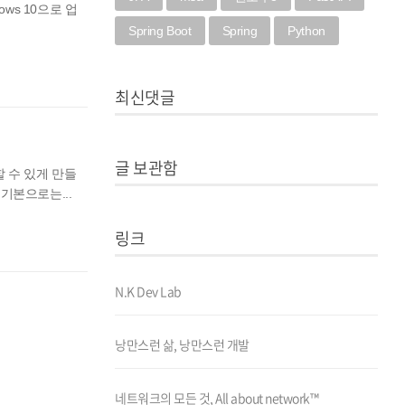
ows 10으로 업
Spring Boot
Spring
Python
최신댓글
글 보관함
할 수 있게 만들
기본으로는...
링크
N.K Dev Lab
낭만스런 삶, 낭만스런 개발
네트워크의 모든 것, All about network™