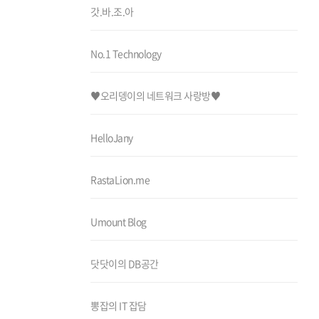
갓.바.조.아
No.1 Technology
♥오리뎅이의 네트워크 사랑방♥
HelloJany
RastaLion.me
Umount Blog
닷닷이의 DB공간
뽕잡의 IT 잡담