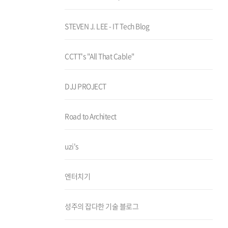
STEVEN J. LEE - IT Tech Blog
CCTT's "All That Cable"
DJJ PROJECT
Road to Architect
uzi's
엔터치기
성주의 잡다한 기술 블로그