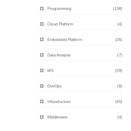
Programming
(138)
Cloud Platform
(4)
Embedded Platform
(26)
Data Analysis
(7)
MS
(29)
DevOps
(8)
Infrastructure
(45)
Middleware
(4)