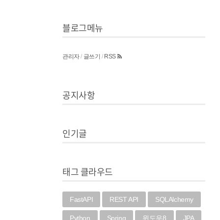
블로그메뉴
관리자
/
글쓰기
/
RSS
공지사항
인기글
태그 클라우드
FastAPI
REST API
SQLAlchemy
Python
Spring
윈도우8
JPA