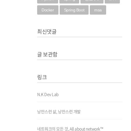
Docker
Spring Boot
msa
최신댓글
글 보관함
링크
N.K Dev Lab
낭만스런 삶, 낭만스런 개발
네트워크의 모든 것, All about network™