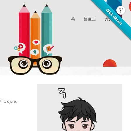
홈
블로그
방명록
ojure,