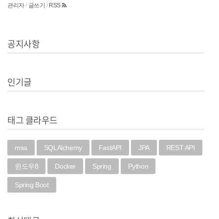
관리자
/
글쓰기
/
RSS
공지사항
인기글
태그 클라우드
msa
SQLAlchemy
FastAPI
JPA
REST API
윈도우8
Docker
Spring
Python
Spring Boot