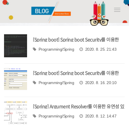
Toggle
naviga
[Spring boot] Spring boot Security를 이용한
OAuth2 인증 구현 3 - 국내 포털 인증
Programming/Spring
2020. 8. 25. 21:43
[Spring boot] Spring boot Security를 이용한
OAuth2 인증 구현 2 - User Entity 연동
Programming/Spring
2020. 8. 16. 20:10
[Spring] Argument Resolver를 이용한 유연성 있
는 파라미터 처리
Programming/Spring
2020. 8. 12. 14:47