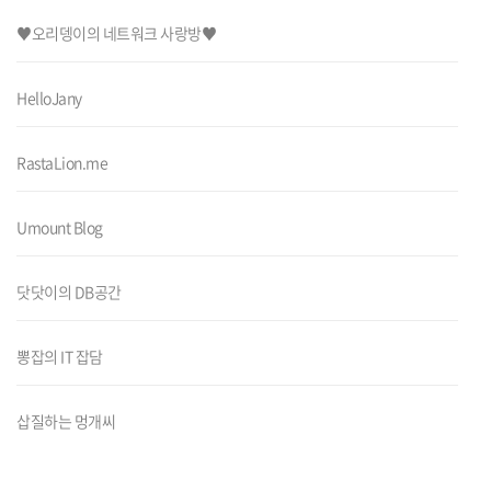
♥오리뎅이의 네트워크 사랑방♥
HelloJany
RastaLion.me
Umount Blog
닷닷이의 DB공간
뽕잡의 IT 잡담
삽질하는 멍개씨