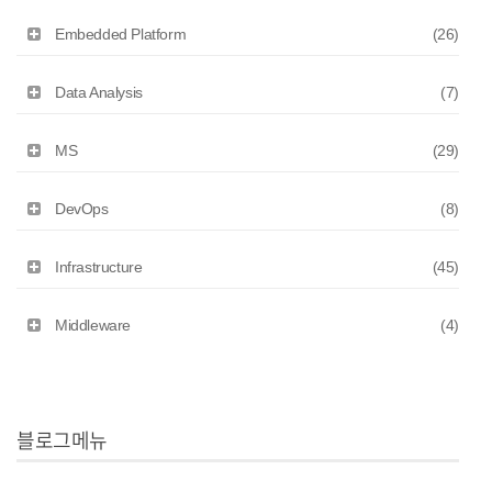
Embedded Platform
(26)
Data Analysis
(7)
MS
(29)
DevOps
(8)
Infrastructure
(45)
Middleware
(4)
블로그메뉴