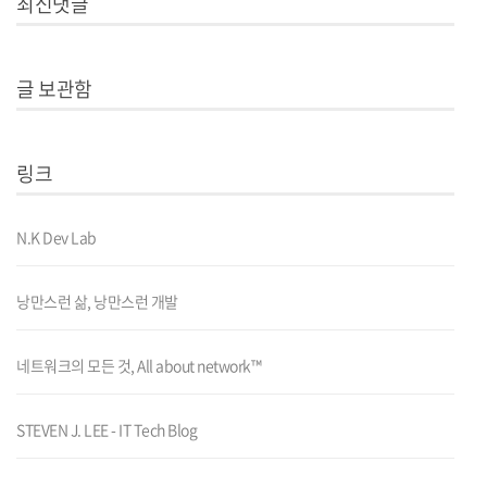
최신댓글
글 보관함
링크
N.K Dev Lab
낭만스런 삶, 낭만스런 개발
네트워크의 모든 것, All about network™
STEVEN J. LEE - IT Tech Blog