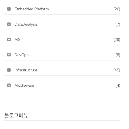
Embedded Platform
(26)
Data Analysis
(7)
MS
(29)
DevOps
(8)
Infrastructure
(45)
Middleware
(4)
블로그메뉴