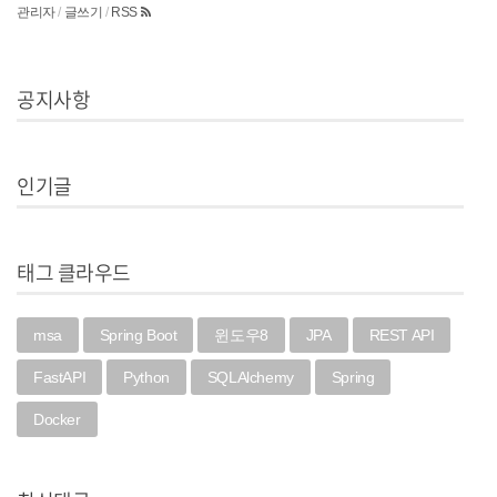
관리자
/
글쓰기
/
RSS
공지사항
인기글
태그 클라우드
msa
Spring Boot
윈도우8
JPA
REST API
FastAPI
Python
SQLAlchemy
Spring
Docker