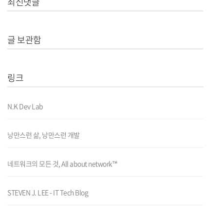
최신댓글
글 보관함
링크
N.K Dev Lab
낭만스런 삶, 낭만스런 개발
네트워크의 모든 것, All about network™
STEVEN J. LEE - IT Tech Blog