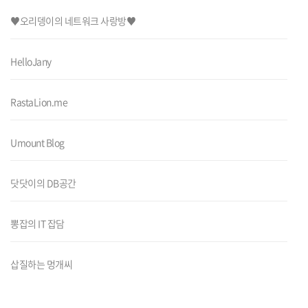
♥오리뎅이의 네트워크 사랑방♥
HelloJany
RastaLion.me
Umount Blog
닷닷이의 DB공간
뽕잡의 IT 잡담
삽질하는 멍개씨