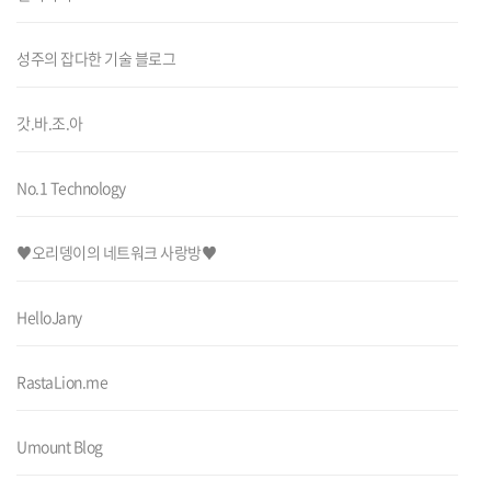
성주의 잡다한 기술 블로그
갓.바.조.아
No.1 Technology
♥오리뎅이의 네트워크 사랑방♥
HelloJany
RastaLion.me
Umount Blog