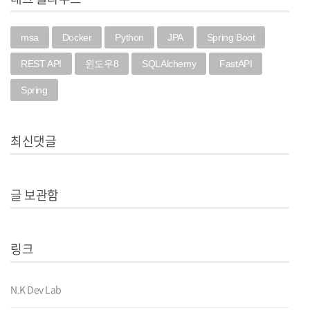
msa
Docker
Python
JPA
Spring Boot
REST API
윈도우8
SQLAlchemy
FastAPI
Spring
최신댓글
글 보관함
링크
N.K Dev Lab