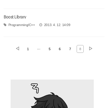
Boost Library
Programming/C++
2013. 4. 12. 14:09
1
···
5
6
7
8