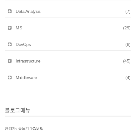
Data Analysis
(7)
MS
(29)
DevOps
(8)
Infrastructure
(45)
Middleware
(4)
블로그메뉴
관리자
/
글쓰기
/
RSS