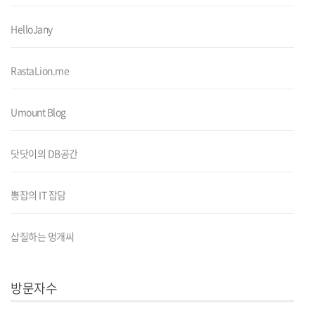
HelloJany
RastaLion.me
Umount Blog
닷닷이의 DB공간
뽕잡의 IT 잡담
삽질하는 멍개씨
방문자수