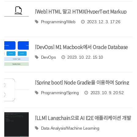
[Web] HTML 말고 HTMX(HyperText Markup
eXtension)
Programming/Web
2023. 12. 3. 17:26
[DevOps] M1 Macbook에서 Oracle Database
컨테이너 띄우기 1
DevOps
2023. 10. 22. 15:10
[Spring boot] Node Gradle을 이용하여 Spring
프로젝트와 Node 프로젝트 붙이기
Programming/Spring
2023. 10. 9. 20:52
[LLM] Langchain으로 AI E2E 애플리케이션 개발
해보기
Data Analysis/Machine Learning