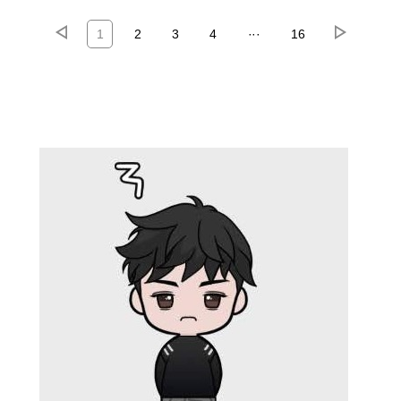
1
2
3
4
···
16