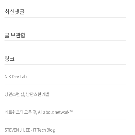
최신댓글
글 보관함
링크
N.K Dev Lab
낭만스런 삶, 낭만스런 개발
네트워크의 모든 것, All about network™
STEVEN J. LEE - IT Tech Blog