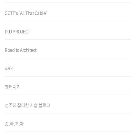
CCTT's "All That Cable"
DJJ PROJECT
Road to Architect
uzi's
엔터치기
성주의 잡다한 기술 블로그
갓.바.조.아