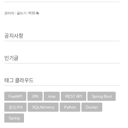
관리자
/
글쓰기
/
RSS
공지사항
인기글
태그 클라우드
FastAPI
JPA
msa
REST API
Spring Boot
윈도우8
SQLAlchemy
Python
Docker
Spring