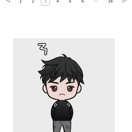
1
2
3
4
5
6
···
16