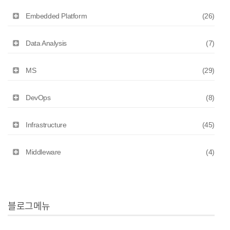
Embedded Platform
(26)
Data Analysis
(7)
MS
(29)
DevOps
(8)
Infrastructure
(45)
Middleware
(4)
블로그메뉴