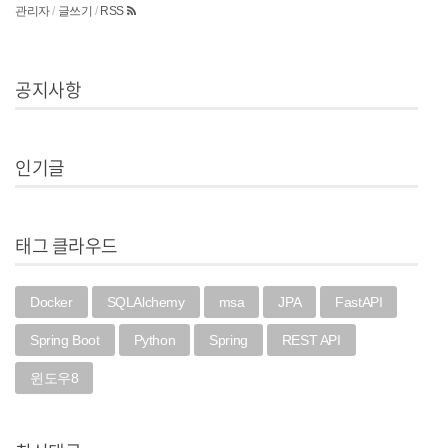
관리자
/
글쓰기
/
RSS
공지사항
인기글
태그 클라우드
Docker
SQLAlchemy
msa
JPA
FastAPI
Spring Boot
Python
Spring
REST API
윈도우8