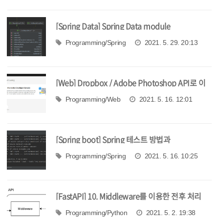
[Spring Data] Spring Data module
Programming/Spring
2021. 5. 29. 20:13
[Web] Dropbox / Adobe Photoshop API로 이
미지 배경 지우기
Programming/Web
2021. 5. 16. 12:01
[Spring boot] Spring 테스트 방법과
@SpringBootTest
Programming/Spring
2021. 5. 16. 10:25
[FastAPI] 10. Middleware를 이용한 전후 처리
Programming/Python
2021. 5. 2. 19:38