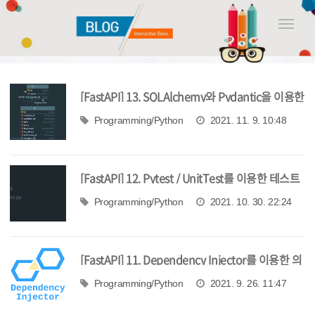
Toggle
naviga
[FastAPI] 13. SQLAlchemy와 Pydantic을 이용한
관계 데이터 매핑
Programming/Python
2021. 11. 9. 10:48
[FastAPI] 12. Pytest / UnitTest를 이용한 테스트
코드 작성
Programming/Python
2021. 10. 30. 22:24
[FastAPI] 11. Dependency Injector를 이용한 의
존성 관리
Programming/Python
2021. 9. 26. 11:47