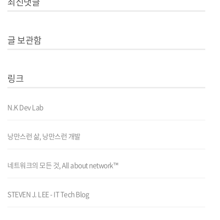
최신댓글
글 보관함
링크
N.K Dev Lab
낭만스런 삶, 낭만스런 개발
네트워크의 모든 것, All about network™
STEVEN J. LEE - IT Tech Blog