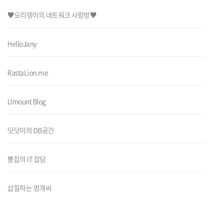
♥오리뎅이의 네트워크 사랑방♥
HelloJany
RastaLion.me
Umount Blog
닷닷이의 DB공간
뽕잡의 IT 잡담
삽질하는 멍개씨