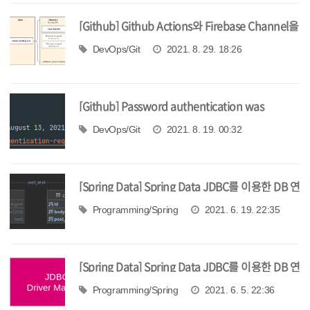
[Github] Github Actions와 Firebase Channel을
이용한 스테이지 환경 구축
DevOps/Git
2021. 8. 29. 18:26
[Github] Password authentication was
removed에 대처하기
DevOps/Git
2021. 8. 19. 00:32
[Spring Data] Spring Data JDBC를 이용한 DB 연
동 (응용편)
Programming/Spring
2021. 6. 19. 22:35
[Spring Data] Spring Data JDBC를 이용한 DB 연
동 (기본편)
Programming/Spring
2021. 6. 5. 22:36