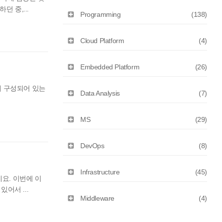
 중,...
Programming
(138)
Cloud Platform
(4)
Embedded Platform
(26)
떻게 구성되어 있는
Data Analysis
(7)
MS
(29)
DevOps
(8)
Infrastructure
(45)
네요. 이번에 이
어서 ...
Middleware
(4)