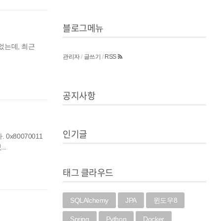
블로그메뉴
었는데, 최근
관리자
/
글쓰기
/
RSS
공지사항
인기글
x80070011
..
태그 클라우드
SQLAlchemy
JPA
윈도우8
Spring
Python
Docker