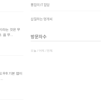
뽕잡의 IT 잡담
삽질하는 멍개씨
이라는 것은 무
음 무...
방문자수
오늘. / 어제. / 전체.
도우8 기본 앱이
..