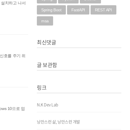
0을 설치하고 나서
Spring Boot
FastAPI
REST API
msa
최신댓글
부팅 신호를 주기 위
글 보관함
링크
N.K Dev Lab
ows 10으로 업
낭만스런 삶, 낭만스런 개발