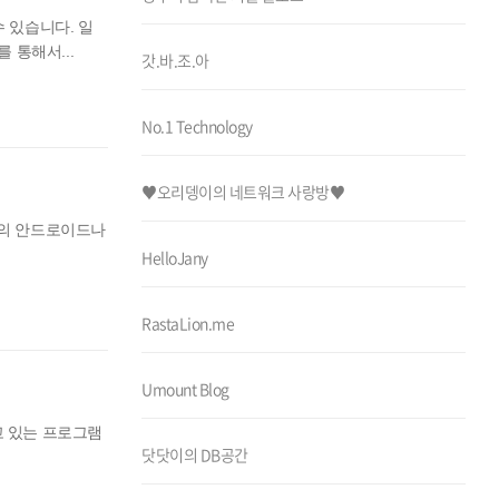
 있습니다. 일
 통해서...
갓.바.조.아
No.1 Technology
♥오리뎅이의 네트워크 사랑방♥
구글의 안드로이드나
HelloJany
RastaLion.me
Umount Blog
 알고 있는 프로그램
닷닷이의 DB공간